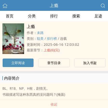
上瘾
首页
分类
排行
搜索
足迹
上瘾
作者：
未路
类别：
‎‌‍耽‌‎‎美‎‌
/
排行榜
/
连载
2025-06-16 12:03:02
更新时间：
最新章节：
上瘾(6)(完)
立即阅读
章节目录
加入书架
内容简介
BL、R18、NP、H有，剧情无。
书籍描述写这种东西真的没问题吗？(掩面)
收起