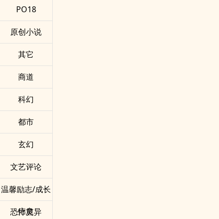
PO18
原创小说
其它
商道
科幻
都市
玄幻
文艺评论
温馨励志/成长
疗愈
恐怖灵异