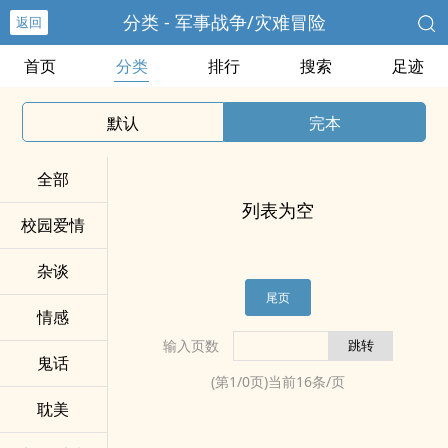
分类 - 军事战争/灾难冒险
返回
首页
分类
排行
搜索
足迹
默认
完本
全部
列表为空
校园爱情
杂谈
尾页
情感
输入页数
鬼话
(第
1
/
0
页)当前
16
条/页
耽美