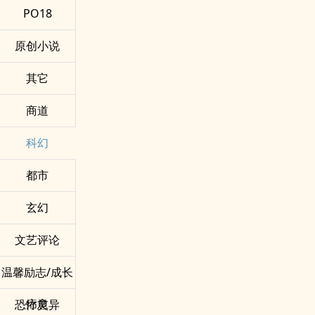
PO18
原创小说
其它
商道
科幻
都市
玄幻
文艺评论
温馨励志/成长
疗愈
恐怖灵异