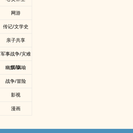
网游
传记/文学史
亲子共享
军事战争/灾难
冒险
幽默/讽喻
战争/冒险
影视
漫画