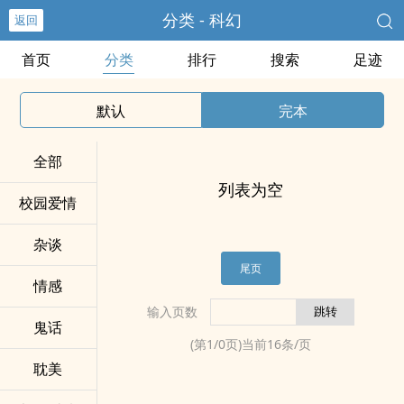
分类 - 科幻
返回
首页
分类
排行
搜索
足迹
默认
完本
全部
列表为空
校园爱情
杂谈
尾页
情感
输入页数
鬼话
(第
1
/
0
页)当前
16
条/页
耽美