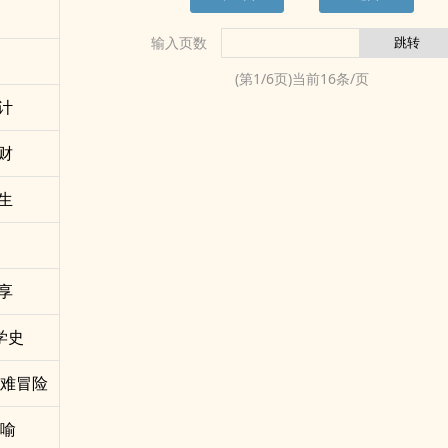
输入页数
(第
1
/
6
页)当前
16
条/页
计
财
生
享
学史
灾难冒险
讽喻