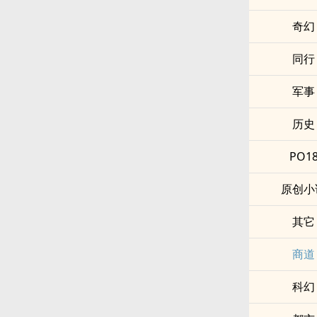
奇幻
同行
军事
历史
PO1
原创小
其它
商道
科幻