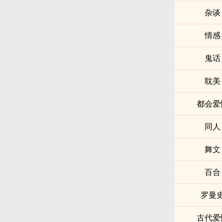
杂谈
情感
鬼话
耽美
都会爱
同人
舞文
百合
罗曼
古代爱