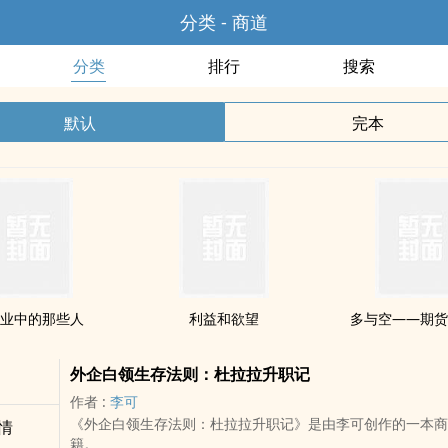
分类 - 商道
分类
排行
搜索
默认
完本
业中的那些人
利益和欲望
多与空——期
外企白领生存法则：杜拉拉升职记
作者 :
李可
《外企白领生存法则：杜拉拉升职记》是由李可创作的一本商
情
籍。