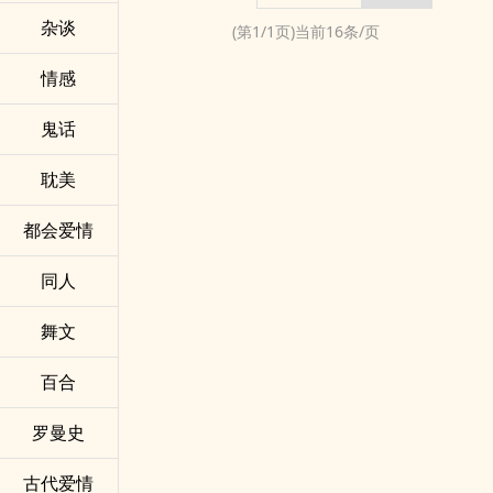
杂谈
(第
1
/
1
页)当前
16
条/页
情感
鬼话
耽美
都会爱情
同人
舞文
百合
罗曼史
古代爱情