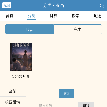
分类 - 漫画
返回
首页
分类
排行
搜索
足迹
默认
完本
没有第16部
全部
尾页
校园爱情
输入页数