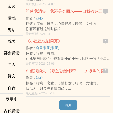
好涩有色吗
最近更新 2026-04-09
杂谈
幽默，答案是没
即使我消失，我还是会回来——自我锻造五层
5
他回「有」好色有「色」你回「没」有、才怪！
情感
作者 :
源心
标签：疗愈，日常，心情抒发，暗黑，女性向。
你有没有过这种时候？
鬼话
明明不是不想改变，
最近更新 2026-04-13
却总在要往前的时候停下来。
《小星星也能闪亮》
耽美
6
明明不是不想被爱，
作者 :
奇果米亚(米亚)
却又总在别人靠近时先退一步。
都会爱情
标签：疗愈，校园。
明明一路都很努力，
在成绩与比较之中感到渺小的小米，因为一张「小星星
却还是忍不住怀疑——
联盟」的邀请，开始和朋友一起练习、一起成长。没有
最近更新 2026-05-06
同人
自己是不是始终没有真正被看见。
天才光环，只有在每天一点点的努力与彼此陪伴，他们
我一直以为，认识自己，是替自己找一个答案。
即使我消失，我还是会回来2——关系里的挣扎与自我反思
7
逐渐发现真正的闪亮，不再名次，而在不放弃的自己。
后来才慢慢明白，真正困难的，从来不是描述自己，
舞文
作者 :
源心
而是承认自己。
标签：疗愈，恋爱，心情抒发，暗黑，女性向。
承认那些藏得很深的脆弱，
百合
我以为，只要先看懂自己，
承认那些不敢轻易交出去的依赖，
我就能比较稳地活下去。
最近更新 2026-05-18
承认自己其实会等待、会执着、会退缩、会怀疑，
后来才发现，
罗曼史
也承认即使受过伤，内心仍然没有真正放弃过某些光。
真正让一个人露出原形的，
这不是一本教你立刻变强的书。
尾页
往往不是独处，
也不是几句安慰，就能让人突然想通的人生解答。
古代爱情