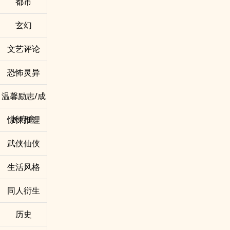
都市
过程。
真实面对自己。
不是为了证明谁对谁错。
不要总是断掉。
玄幻
也不是为了替哪段感情做总结。
即使消失了，也还是要回来。
只是因为我终于明白，
这不是答案。
文艺评论
有些最难放下的，
这不是终点。
未必只是那个人。
这只是我决定不再只是被命运推着走，
有时候，
而是开始亲手锻造自己的开始。
恐怖灵异
更是那个曾经在关系里愿意靠近、愿意相信、愿意把心
交出去的自己。
温馨励志/成
长疗愈
惊悚推理
武侠仙侠
生活风格
同人衍生
历史