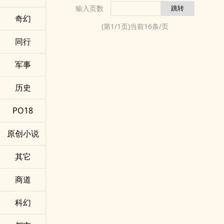
而是关系。
这是一本关于——
输入页数
有些人不是不会爱。
重新认识自己、精炼自己、创造自己、强化自己、铸造
奇幻
只是每一次真的想靠近时，
自己 的书。
(第
1
/
1
页)当前
16
条/页
都会先想太多、退一步、收一点、藏一点，
我把这段过程，写成了「自我锻造五层」。
同行
最后让那份想要，变得比表面看起来还安静。
从表层的性格与习惯，
有些人不是不重感情。
到更深的阴影、防卫、依赖、等待、渴望与伤口，
只是太习惯等待。
再一路走向：
军事
有些人不是放不下某一个人。
我究竟想成为什么样的人。
而是那个人承接的，
有些人不是碎掉了。
历史
从来不只是关系本身，
只是还没铸成。
还包括了依靠、理解、认可、被留下，
有些人不是不想往前。
PO18
以及那些平常不敢轻易交出去的脆弱。
只是太害怕改变之后，会和重要的人走散。
这一本写的，
有些人不是不脆弱。
不是单纯的感情路。
原创小说
只是太早就知道，脆弱不能乱给。
而是我如何在一段段关系里，
我不敢说这本书能给谁标准答案。
看见自己的依赖、投射、神圣化、等待、退缩、失衡与
但如果你也曾经在深夜里，一边怀疑自己，一边又不甘
其它
不肯切断，
心只是这样活着；
也看见那些我平常藏得很深，
如果你也曾经停下、消失、偏离，最后却还是想把自己
商道
一旦真正把谁放进心里，就会变得格外明显的执着与伤
带回来——
口。
那么，也许这本书里，会有你熟悉的影子。
如果第一本是自我锻造，
科幻
我把最后留下来的四个字，写在这里：
那第二本，
稳、真、续、回。
就是我在爱里、在失去里、在关系里一次次看见自己的
稳住自己。