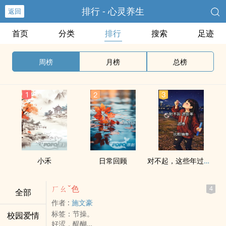
排行 - 心灵养生
返回
首页
分类
排行
搜索
足迹
周榜
月榜
总榜
小禾
日常回顾
对不起，这些年过得比较抽象
ㄏㄠˇ色
4
全部
作者 :
施文豪
标签：节操。
校园爱情
好涩，醍醐