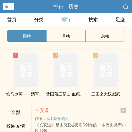
排行 - 历史
返回
首页
分类
排行
搜索
足迹
周榜
月榜
总榜
铁马冰河——清军与准噶尔的雪域之战
曾国藩三部曲 血祭.黑雨.野焚
三国之大汉威武
长安道
4
全部
作者 :
S江湖夜雨S
《长安道》是由S江湖夜雨S创作的一本历史类型小
校园爱情
说书籍。