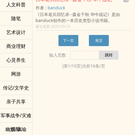
人文科普
作者 :
banduck
《日本老兵回忆录--森金千秋 华中战记》是由
随笔
banduck创作的一本历史类型小说书籍。
最近更新 2025-05-15
艺术设计
下一页
尾页
商业理财
输入页数
心灵养生
(第
1
/
10
页)当前
16
条/页
网游
传记/文学史
亲子共享
军事战争/灾难
冒险
幽默/讽喻