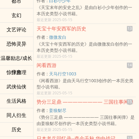
都市
作者 :
白衫小少年
《天宝末年的安史之乱》是由白衫小少年创作的一
本历史类型小说书籍。
玄幻
最近更新 2025-05-15
天宝十年安西军的历史
13
文艺评论
作者 :
微微发白
恐怖灵异
《天宝十年安西军的历史》是由微微发白创作的一
本历史类型小说书籍。
最近更新 2025-05-15
温馨励志/成长
闲看西游
14
疗愈
惊悚推理
作者 :
天马行空1003
《闲看西游》是由天马行空1003创作的一本历史类
武侠仙侠
型小说书籍。
最近更新 2025-05-15
生活风格
势分三足鼎 ———————— 三国往事闲弹
15
作者 :
姜狼豺尽
同人衍生
《势分三足鼎 ———————— 三国往事闲弹》是
由姜狼豺尽创作的一本历史类型小说书籍。
历史
最近更新 2025-05-15
日本老兵回忆录--森金千秋 华中战记
16