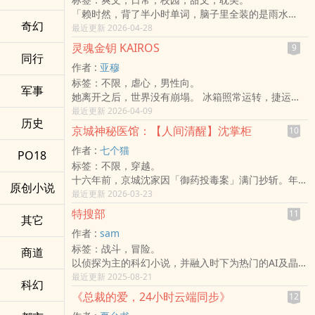
「赖时然，背了半小时单词，脑子里全装的是雨水
奇幻
吗？」
最近更新 2026-04-28
高冷学霸江宴这辈子没见过英文考10分，还能在课本
灵魂金钥 KAIROS
9
上画满“笨蛋小人”的生物。
同行
作者 :
亚穆
​由于英文老师的一场“托孤”，
标签：不限，虐心，男性向。
赖时然被迫开启了暗无天日的补习生涯。
军事
她离开之后，世界没有崩塌。 冰箱照常运转，捷运照
本想靠着“撒娇大法”征服冰山，结果冰山不仅不吃这一
常进站，雨照常落下。 只有他的时间停住了。 停在那
最近更新 2026-04-09
套，开口还能直接把他冻成冰块。，
历史
则讯息—— 「我到公司了。爱你。」 三年前，一份名
京城神秘医馆：【人间清醒】沈掌柜
10
为「意识备份授权书」的文件被签下。 那时候他们只
作者 :
七个猫
是觉得好玩，像买保险一样，像替未来做个备份。 没
PO18
标签：不限，穿越。
有人真的相信会用上。 直到事故发生。 三个月后，一
十六年前，京城沈家因「御药投毒案」满门抄斩。年幼
个自称是她弟弟的人搬进来。 他会调出一模一样的咖
原创小说
的沈清醒跌入深潭，灵魂竟穿越至千年后的现代。在那
最近更新 2026-03-23
啡比例。 会在牛肉面里多放两块肉。 会在夜深时看着
里，她不再是待宰的羔羊，而是一名冷静、理性的外科
床发呆。 他知道只有她才知道的细节。 说出只有她才
特搜部
11
其它
医生，习惯了手术刀下的精准与无菌室的纯粹。二十年
说过的语气。 如果记忆可以保存， 如果人格能被完整
作者 :
sam
后，一场意外让她带着现代的医学记忆、一副琉璃近视
重建， 如果灵魂只是资讯的排列—— 那么「她」还算
标签：战斗，冒险。
眼镜，以及脑中隐藏的「虚拟空间实验室」重返沈家灭
商道
死亡吗？ 而「他」该如何爱一个存在于他人身体里的
以侦探为主的科幻小说，并融入时下为热门的AI及晶片
门的那一夜。
意识？ 《灵魂金钥》是一部结合情感创伤与科技伦理
的议题分别放在两篇篇章的故事内，并各以直述及倒述
最近更新 2025-08-21
​她救下了沈家最后的死士「影子」。对她而言，这具身
的小说。 故事从丧失开始，却不只谈悲伤； 它深入依
科幻
的写法来呈现，让读者可以更深入其境地跟故事中的主
体的家人已是模糊的残影，她回归，不是为了血缘的眷
附理论、人格同一性问题、数位永生概念与人类对「灵
《总裁的爱，24小时云端同步》
12
角门一起去冒脸及探案。
恋，而是基于现代职业道德的执念：「冤案，必须被平
魂」的想像。 当科技能保存记忆， 当肉身不再是唯一