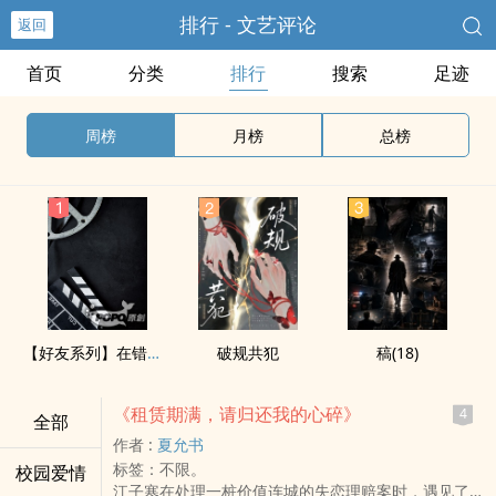
排行 - 文艺评论
返回
首页
分类
排行
搜索
足迹
周榜
月榜
总榜
【好友系列】在错误的时空遇到你
破规共犯
稿(18)
《租赁期满，请归还我的心碎》
4
全部
作者 :
夏允书
标签：不限。
校园爱情
江子寒在处理一桩价值连城的失恋理赔案时，遇见了苏