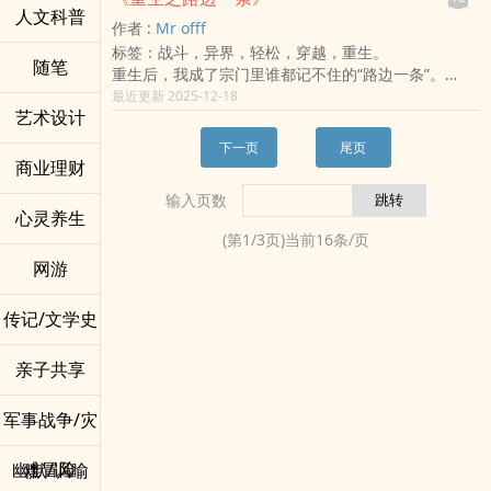
落幕。
中转站……
人文科普
人，妳这是在玩火。而我，刚好更新了防火墙。」
作者 :
Mr offf
标签：战斗，异界，轻松，穿越，重生。
随笔
重生后，我成了宗门里谁都记不住的“路边一条”。
天命没有我，天道看不见我，
最近更新 2025-12-18
艺术设计
连世界的命格册上都没有我的名字。
可我前世是科学天才——
下一页
尾页
这一世，我用生物学锻体，用物理学破敌，
商业理财
用化学重构灵气，用数学重写阵法。
输入页数
所有人以为我是透明人，
心灵养生
直到魔族屠城、三天命崩坏、世界陷入黑潮那夜——
(第
1
/
3
页)当前
16
条/页
魔皇擡起头，看向我。
网游
「……这个世界，不该有你。」
最后，我斩落魔皇，升格天地，
然后静静离开了这个从未真正看见我的世界。
传记/文学史
亲子共享
军事战争/灾
难冒险
幽默/讽喻