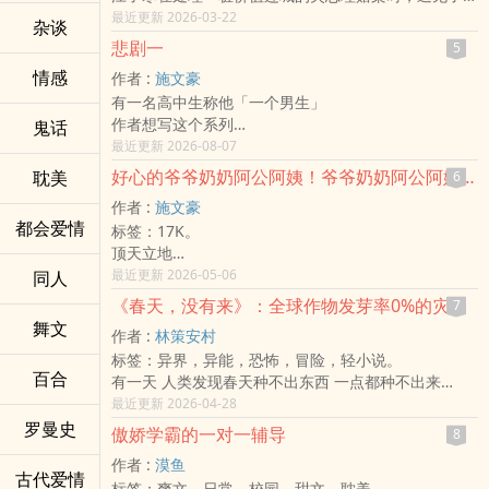
小曼。客户是一位富豪，他在分手后要求保险公司「彻
最近更新 2026-03-22
杂谈
底抹除」他对前任的所有记忆。然而，苏小曼却受聘于
悲剧一
5
前任，要把一整车的「恋爱遗物」——包括 500 封手
情感
作者 :
施文豪
写信和一罐收集了三年的争吵声波录音——强行送回给
有一名高中生称他「一个男生」
富豪。 江子寒要销毁，苏小曼要送达。两人在豪宅门
作者想写这个系列
鬼话
口展开了一场关于**「记忆与垃圾」**的辩论。
不一定
最近更新 2026-08-07
或许、也或许不写
好心的爷爷奶奶阿公阿姨！爷爷奶奶阿公阿姨好心！
耽美
6
作者 :
施文豪
都会爱情
标签：17K。
顶天立地
看书号
最近更新 2026-05-06
同人
教在想办法帮
《春天，没有来》：全球作物发芽率0%的灾变纪录
7
天晓
舞文
作者 :
林策安村
重鸣鸟叫，榨干机箱寿命，这
标签：异界，异能，恐怖，冒险，轻小说。
是「NOVEL」
百合
有一天 人类发现春天种不出东西 一点都种不出来
后续引发的事件与震荡
最近更新 2026-04-28
罗曼史
傲娇学霸的一对一辅导
8
作者 :
漠鱼
古代爱情
标签：爽文，日常，校园，甜文，耽美。