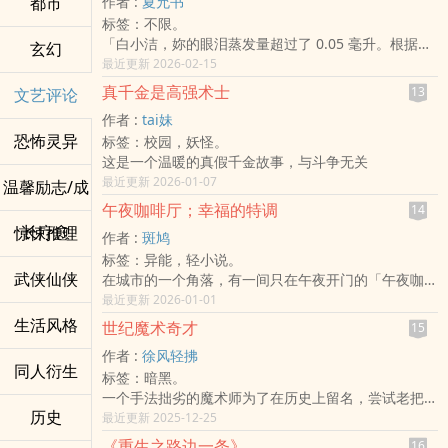
都市
作者 :
夏允书
反；真相，不能被埋没。」
容器， 爱会被延续， 还是被稀释？ 这不是关于复活。
标签：不限。
而是关于选择。 当你终于再次听见那熟悉的声音——
「白小洁，妳的眼泪蒸发量超过了 0.05 毫升。根据大
玄幻
你会伸手拥抱， 还是转身离开？
数据分析，妳现在需要一个强行拥抱。」
最近更新 2026-02-15
在厉氏集团掌权者——厉霆琛的世界里，爱情不是心
真千金是高强术士
13
文艺评论
动，是精准的**「数据覆盖」。身为全球顶尖科技巨
作者 :
tai妹
头，他将「霸道」玩出了赛博庞克的高度。他开发了无
恐怖灵异
标签：校园，妖怪。
孔不入的 「爱洁 App」，将女主角白小洁**的生命彻
这是一个温暖的真假千金故事，与斗争无关
底数位化。
最近更新 2026-01-07
白小洁，一个只想安静领薪水的普通社畜，却被迫成为
温馨励志/成
了厉霆琛的「唯一云端用户」。
午夜咖啡厅；幸福的特调
14
她想逃跑，导航系统会自动导向厉霆琛的怀抱；
长疗愈
惊悚推理
作者 :
斑鸠
她想打工，面试官的手机就会跳出警告：「录用此人将
标签：异能，轻小说。
引发厉氏集团的恶意并购」；
武侠仙侠
​在城市的一个角落，有一间只在午夜开门的「午夜咖啡
她想心动，智慧型手表就会大声公播：「检测到用户对
厅」又称为「不在地图上的咖啡厅」。这家店不收金
最近更新 2026-01-01
非特定对象产生好感，即刻电击处置」。
钱，只接受一种特殊的交易：用未来的「清醒时光」来
生活风格
这是一场科技垄断与贫穷意志的黑色幽默对决。
世纪魔术奇才
15
交换一个「被时间掩埋的真相」。
当厉霆琛为了营造一场「只有两个人」的浪漫晚餐，而
作者 :
徐风轻拂
​​在艾利亚斯和晓清看来，每一位走出咖啡厅的客人，无
不惜瘫痪整座城市的电力系统、中断所有医院的通讯、
同人衍生
标签：暗黑。
论是哭泣还是沉默，他们的灵魂都已经轻盈了许多。他
引发全球股市暴跌时，白小洁看着满城的混乱与哀鸣，
一个手法拙劣的魔术师为了在历史上留名，尝试老把戏
们没有挽回过去，但他们带着一份被理解的爱，学会了
终于忍不住咆哮： 「厉霆琛，你这不是爱，你这是伺
历史
将狮子变出来的表演。观众一度以为他真的把自己变不
最近更新 2025-12-25
如何让未来的幸福，不再被阴影所遮蔽。
服器中毒啊！」
见，现场响起如雷的掌声。故事在迟迟不停止的掌声中
​这间咖啡厅，就是时间长河中一个安静的、充满悲悯的
而总裁只是邪魅一笑，修长的手指滑过萤幕： 「女
《重生之路边一条》
16