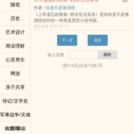
随笔
作者 :
你是不是饿滴慌
《上帝遗忘的角落--西非生活实录》是由你是不是饿
历史
滴慌创作的一本商道类型小说书籍。
最近更新 2025-05-15
艺术设计
下一页
尾页
商业理财
输入页数
心灵养生
(第
1
/
6
页)当前
16
条/页
网游
亲子共享
传记/文学史
军事战争/灾难
冒险
幽默/讽喻