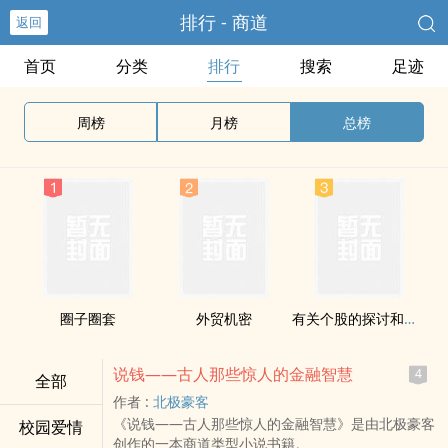
排行 - 商道
返回
首页
分类
排行
搜索
足迹
周榜
月榜
总榜
圈子圈套
外贸机密
有关个股的探讨和交流
说钱——古人那些惊人的金融智慧
4
全部
作者 :
北极豪客
《说钱——古人那些惊人的金融智慧》是由北极豪客
校园爱情
创作的一本商道类型小说书籍。