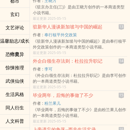
都市
作者 :
王晓方
《驻京办主任(三)》是由王晓方创作的一本商道类型
小说书籍。
玄幻
最近更新 2025-05-15
驻新华人漫谈新加坡与中国的崛起
13
文艺评论
作者 :
奉行核平外交政策
温馨励志/成长
《驻新华人漫谈新加坡与中国的崛起》是由奉行核平
外交政策创作的一本商道类型小说书籍。
最近更新 2025-05-15
疗愈
恐怖灵异
外企白领生存法则：杜拉拉升职记
14
惊悚推理
作者 :
李可
《外企白领生存法则：杜拉拉升职记》是由李可创作
武侠仙侠
的一本商道类型小说书籍。
最近更新 2025-05-15
生活风格
毕业两年，后悔的事做了不少
15
作者 :
粉兰果儿
同人衍生
《毕业两年，后悔的事做了不少》是由粉兰果儿创作
的一本商道类型小说书籍。
人文科普
最近更新 2025-05-15
上帝遗忘的角落--西非生活实录
16