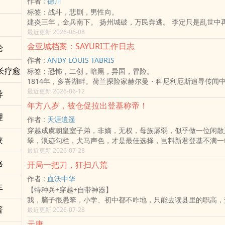
作者 :
德川
「这片土地的神灵，不需要外人做主！」
在这场三国棋局之中，
于是，在强大的创作欲望驱使下，朱萍萍喧宾夺主，成了这部作
标签：战斗，悲剧，男性向。
​鲜血染红了白沙滩，史诗在雷雨中起航。
她们从来不是棋手。
角。而原本位居C位的童立冬，则退居成为了同样无可替代的第
建炎三年，金兵南下。 扬州城破，万民奔逃。 李定只是乱世中
看一个岛屿酋长如何智斗权谋、力战铁甲，在地理大发现的浪潮
只是——
我也想借此向大家坦白，虽然故事里有着打破性别枷锁的设定，
一名士兵。 他见过燃烧三日不熄的城池，见过挤满难民的渡口
最近更新 2026-06-08
的海域自由！
可以随时被弃的棋子。
不是这部小说唯一的绝对核心。这本质上，依旧是一个充满热血
命而抛弃一切的人。 当家园化作废墟，当故人消失于烽火。 他
#历史 #热血战争 #热带冒险 #硬核史诗 #民族英雄 #战斗爽文
金亚城档案：SAYURI工作日志
论
当最后一次任务将她们推入死局。
武侠与种田强国的故事。希望你们会喜欢这对不按牌理出牌的龙
夺走的从来不只是生命。 ——《临安雪》
神灵篇【自然神】巴塔拉的审判：全球航行的终点(菲律宾)
四人做出同一个决定——
作者 :
ANDY LOUIS TABRIS
背叛。
长疗愈
标签：恐怖，二创，暗黑，异国，冒险。
从那一夜开始——
1814年，多峇湖畔。荷兰探险家赫尔曼・科尼利厄斯追寻传闻
她们不属于吴。
却在雾中看见半月形石门、猩猩佛头、新鲜眼珠，以及像人又不
最近更新 2026-06-12
异
不属于蜀。
吸声。他以为自己发现了一座失落遗迹，却不知道自己只是被金
年方八岁，被仓促拉出登基称帝！
也不属于魏。
的下一个入侵者。
理
她们只为自己而战。
作者 :
天涯逍遥
两百多年后，AI-X科技启动金亚城任务。柯萝丝命令任务系统Say
乱世之中——
穿越成虞朝皇室子弟，非嫡，无权，母族孱弱，似乎做一位闲散
莉遗留的文献、赫尔曼日志、三佛齐商路残简与现场探勘资料。Sa
世人只知道一个名字：
侠
翠，浪迹勾栏，犬马声色，才是最佳选择，岂料新君登基不满一
信，只要分类足够精准，真相就能被整理成档案。
《红影》
跟楚凌开了个玩笑，逼着他走向一条全新的路！
最近更新 2026-07-28
但金亚城不是普通遗迹。
帝王,孺子,朝堂,争斗,博弈,王者归来,强者,腹黑,开局
它是一套仍在运作的古老因果系统。
格
开局一把刀，狂扫八荒
红色晶砂不是矿物，而是硬体化的痛苦。
作者 :
血沃中华
达瓦不是怪物，而是金亚城剩下来会呼吸的判断系统。
生
【特种兵+穿越+自带神器】
古代人肉市场、现代器官黑市、AI意识上传，也不是三件不同
我，脑子很愚笨，小学、初中都不咋地，只能去读县里的职高，
时代用自己的语言重新发明吃人的方法。
普
术养家糊口。我，家境贫寒，为了减轻负担有幸穿上军装，成为
最近更新 2026-07-28
Sayuri越试图整理金亚城，就越像被金亚城整理。
而做了一名特种兵。
最后，它的工作日志只剩下一行冷静输出：
元康