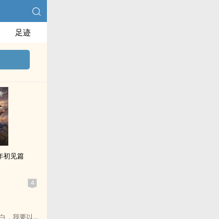
足迹
年初见篇
4
白，我要以罪