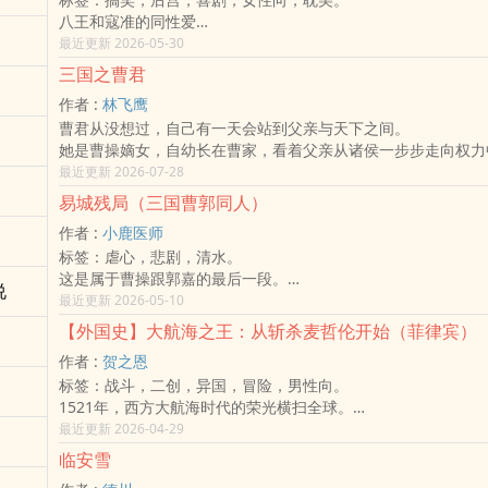
东吴之主 孙权，
为宪政联邦的雏形；在武功上，朱萍萍化身「弯刀赵二娘」亲征
八王和寇准的同‌‌性‎‌爱‍
在一个无人知晓的夜晚——
现代化军队，先后击退日本、平定南洋、横扫欧亚非美各洲，建
冷面笑匠喜剧
最近更新 2026-05-30
召见四名女子。
「大明日不落帝国」。这不只是皇权的扩张，更是一场关于「成
因初稿2004年,己过22年,故古代己成真,约五成以上
没有军籍。
验。在权力巅峰，两人始终依偎，最终在盛世巅峰选择神隐，留
三国之曹君
没有名号。
平等与进步的永恒传奇。
作者 :
林飞鹰
她们只听一人之令。
故事前十四回均为童年铺垫剧情，是比较慢热的「前传」，建议
曹君从没想过，自己有一天会站到父亲与天下之间。
成员只有四人——
观看主线剧情后，若想了解来龙去脉，再回头深挖前十四回故事
她是曹操嫡女，自幼长在曹家，看着父亲从诸侯一步步走向权力
孙尚香
级绝大多数是普遍级，少数顶多是PG-13的无疟，喜剧，爽文
兄弟、宗亲、谋士与天子，在同一张棋盘上彼此拉扯。她原本只
最近更新 2026-07-28
江东郡主，弓箭如火。
五十九回，第七十一回有露骨的战争血腥描写，因此只能按照规
却在一次次动荡里被迫明白：曹家要的从来不只是活下去，而是
太史玲珑
级作品。
易城残局（三国曹郭同人）
她见过父亲最锋利的样子，也见过他作为父亲的偏爱、失控与疲
太史慈之女，刀不离身。
【关于这部作品的诞生与一个美丽的意外】
作者 :
小鹿医师
昂的稳重，曹丕的敏感与野心，曹彰的骄傲与直白，也见过那些
大乔
其实，这部小说最初的构想，是一个男扮女装的太子，与一个女
标签：虐心，悲剧，清水。
的人，如何各自怀抱信念、算计与不得已。
小乔
爷，两人携手在朝堂与江湖中搞硬核历史，武侠与种田的故事。
这是属于曹操跟郭嘉的最后一段。
这不是旁观史书的故事，而是站在曹家之中，去看一个家族如何
曾名动天下的江东双姝。
的大纲里，第一主角原本是那位女扮男装的王爷童立冬。
说
也是一个疯子跟一个戏子的旅程。
最近更新 2026-05-10
牵绊、彼此伤害，又一起走向更大的风暴。
她们的第一个任务——
但当我真正准备动笔时，我那身为医疗人员的职业病却发作了。
「主公，这局嘉非去不可。」
她未必能改变天下，却注定要在父亲、家族与自己的选择之间，
潜入蜀地。
【外国史】大航海之王：从斩杀麦哲伦开始（菲律宾）
着设定，越想越觉得不对劲：一个正常男性，在经历青春期甚至
那只「病狐狸」自请随军，他说他身子都好，只是凯旋后要在家
无法替她决定的路。
刺探军情。
何完全不发育出男性第二性征，还能完美伪装成女性？这在医学
作者 :
贺之恩
建安十二年，曹操准备平定北方，他以为这只是郭嘉一次寻常的随
若有机会——
了。
标签：战斗，二创，异国，冒险，男性向。
（大致已完结，作者的排序是有意义的，希望能顺着排序下去看
刺杀 诸葛亮。
依靠着我的专业知识，我大笔一挥，将朱萍萍的生理设定改成了
1521年，西方大航海时代的荣光横扫全球。
线有问题，可以对照时间线整理那一章喔！）
她们在火中行走。
没想到这个单纯为了「医学合理性」的改动，宛如打开了潘朵拉
斐迪南·麦哲伦，带着西班牙帝国的铁甲与火炮，降临米沙鄢群
最近更新 2026-04-29
本篇埋了很多历史梗，都尽量在每篇文末说明了，也可以先下拉
在水中杀人。
朱萍萍这个角色的张力瞬间爆发，变得极具可塑性。我从小到大
他们宣称自己是上帝的使者，要求万民俯首，称其为奴。
喔。
临安雪
在局中改局。
那些复杂纠结的桥段，那些五味杂陈的故事线，全都可以在她身
​但在麦克坦岛，一个名为拉普拉普的男人拔出了卡姆皮兰长剑。
但一次次任务之后，她们终于发现——
老实说，用这个角色来推演剧情，对于作者本人而言，爽度实在