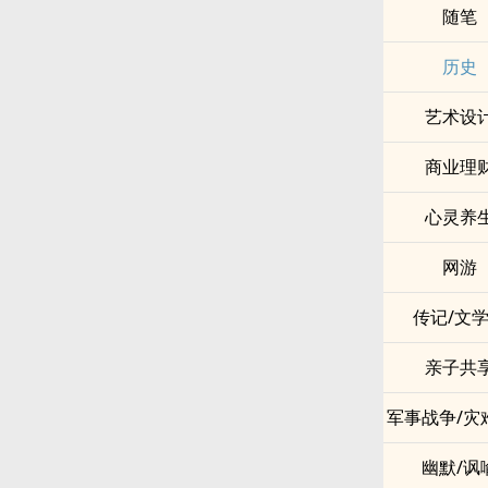
随笔
历史
艺术设
商业理
心灵养
网游
传记/文
亲子共
军事战争/灾
幽默/讽