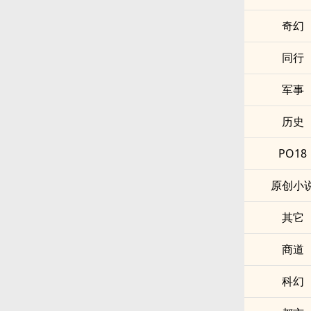
奇幻
同行
军事
历史
PO18
原创小
其它
商道
科幻