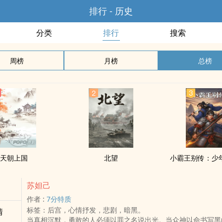
排行 - 历史
分类
排行
搜索
周榜
月榜
总榜
天朝上国
北望
小霸王别传：少
苏妲己
作者 :
7分特质
标签：后宫，心情抒发，悲剧，暗黑。
情
当真相沉默，勇敢的人必须以罪之名说出光。当众神以命书写黑