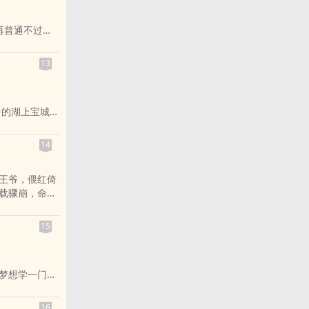
品的第一主
二主角。
再普通不过的
中，守护最后
但探讨性别并
，也见过为了活
的硬核历史，
才明白，战争
13
凤双杰。
中的湖上宝城，
像人的嘶嘶呼
亚城记录下来
14
uri重建白莉
王爷，偎红倚
yuri原本相
载骤崩，命运
15
的事，而是每个
梦想学一门技
一名军人，进
16