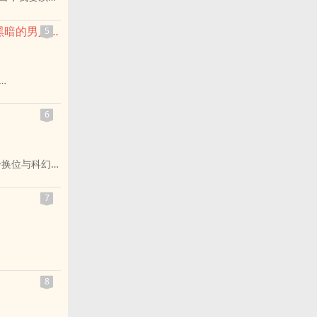
【外国史】从甘蔗田奴隶到帝国战神：布萨，那个撕裂黑暗的男人！（巴贝多）
5
了通往自由的
6
的一把火！
分换位与科幻革
族压力自幼
子朱萍萍身负
7
直到十二岁生
互守护一生的
公主。她以
报中心「怡红
双杰」不再拘
，从蒸汽机、
8
在内政上，他
，将大明转型