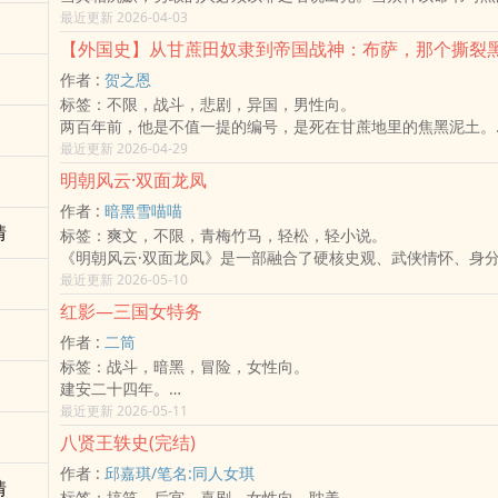
重新定义人心。
最近更新 2026-04-03
作者 :
贺之恩
标签：不限，战斗，悲剧，异国，男性向。
两百年前，他是不值一提的编号，是死在甘蔗地里的焦黑泥土。
两百年后，他是开国之首，是刻在国土灵魂上的至尊战魂！
最近更新 2026-04-29
面对大英帝国的火枪大炮，他只用一把砍蔗弯刀，就为后世劈开
明朝风云·双面龙凤
血路。
作者 :
暗黑雪喵喵
「自由带来永久的快乐……我主总是拯救奋斗者！」
情
标签：爽文，不限，青梅竹马，轻松，轻小说。
这不是传说，这是巴贝多182年奴役史中，最狂、最烈、最不屈
《明朝风云·双面龙凤》是一部融合了硬核史观、武侠情怀、身
英雄日特稿：带你重回1816年那个血色复活节！
命的史诗巨作。故事始于嘉靖四十年，兵部尚书之女童立冬因家
最近更新 2026-05-10
「女扮男装」，后成为智勇双全的魏王；与此同时，隆庆皇帝长
红影—三国女特务
「龙凤同体」之谜，奉嘉靖帝之命，从小以二公主之名被抚养，
作者 :
二筒
辰突然被正名为皇太子。这两位性别认知的「异数」，结下了相
标签：战斗，暗黑，冒险，女性向。
宿命羁绊。朱萍萍虽被被立为皇太子，但内心却是热爱自由的二
建安二十四年。
「赵二小姐」之名游走宫外，在童立冬的护航下，于京城创立情
江雾之中，无声杀局。
最近更新 2026-05-11
院」，并以商业奇才之姿建立全球商号「宜平堂」。这对「龙凤
城门之上，一曲空城退十万军。
泥于传统礼教，他们利用超前的科学知识推动「大明工业革命」
八贤王轶史(完结)
史书只记英雄。
铁路到电报，科技树的爆炸式成长让大明国力瞬息跨越数百年。
作者 :
邱嘉琪/笔名:同人女琪
却从不记——那些在暗处改变战局的人。
们重用张居正，海瑞清肃吏治，推行男女平权、废除缠足与奴籍
情
标签：搞笑，后宫，喜剧，女性向，耽美。