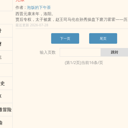
十年的磨砺使我能应对各种复杂环境，风华正茂却在一次任务中
所有分类者，最后都会被分类。
作者 :
泡饭的下午茶
到了末世南宋的崖山海战场，开局一把刀的故事从此开始。
西晋元康末年，洛阳。
我想告诉大家：无论哪一行，总有形形‍‎色‌‎‍色‍‌‌的人需要接触认
贾后专权，太子被废，赵王司马伦在孙秀操盘下磨刀霍霍——历
坡坡坎坎。有志者事竟成，只要我们踏踏实实的干，总有出头的
拐进八王之乱、永嘉之祸、神州陆沉。
最近更新 2026-07-28
历史穿越,特种兵,互穿,种田
计
但这一次，有一个人提前知道了一切。
淮南王司马允，武帝第十子。《晋书》记载他「性沉毅，宿卫将
下一页
尾页
朝议曾提立他为皇太弟，未果；史书上，他败于一纸伪诏——输
财
是情报。
输入页数
这本书写的是：如果成了。
生
他满洛阳的女人是他的耳目，好色之名是他最好的掩护。政变之
(第
1
/
2
页)当前
16
条/页
后，一夜收了全局——然后是摄政皇太弟，是登基，是三十五年
手摁住的永嘉之祸。
正文之外，番外群像：金谷园的歌伎、暗卫的新丁、甜水巷的街
的柳氏、乃至一九九九年伦敦演唱会散场人潮里的两个宫人——
学史
一个人改写了一生。有人知道，有人一辈子都不知道。
享
难冒险
喻