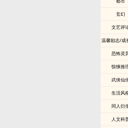
都市
玄幻
文艺评
温馨励志/成
恐怖灵
惊悚推
武侠仙
生活风
同人衍
人文科