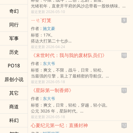
阁下玄孙，刘备，字玄德。】
且看茅山小道士郭二东，如何凭借一身道术，在群妖
光绪初年，直隶开平府的风沙总带着一股铁锈味。
【主线任务：完成三国重要高光时刻。终极奖励：重
乱舞的宝岛，闯出一条生路！
奇幻
十岁的张三甲蹲在自家庭院的槐树下，双腿扎着稳如
最近更新 2026-05-10
返现代。】
磐石的马步。汗水顺着他黝黑的额头滑落，刺进眼睛
陈墨自嘲地笑了笑，看着自己粗糙、布满老茧的双
ㄧㄝˋ灯笼
9
里，他连眨都不敢眨一下。
同行
手。身为历史老师，他太清楚这具身体的主人未来要
作者 :
施文豪
「三甲，你要记得，咱们张家的武功不是用来耍好看
经历多少颠沛流离。
标签：17K。
的。」老父张振远坐在一旁，手中磕着烟袋，「这世
此时，身后传来一声雷鸣般的怒吼：「大丈夫不与国
军事
搭达大打第二十七步
道在变，洋人的船坚炮利已经打进来了，但祖宗留下
家出力，竟在此长叹，何其懦弱！」
布骑、奇
最近更新 2026-04-24
的这口气，你若接不住，开平张家就真的断了。」
陈墨转过身。
历史
不是像、咳！
少年三甲紧咬牙关，看着眼前那杆重达五十斤的生铁
来人豹头环眼，燕颔虎须，正是张飞。
《末世时代：我与我的废材队员们》
10
不象棋，不是不尊，市事是 唯，笑嘻嘻，象棋、围棋
大枪。那是他今日的目标——单手平举大枪，维持一
作者 :
东大爷
我都爱！
PO18
炷香。
标签：爽文，不限，战斗，日常，轻松。
突然，一阵冷风卷起地上的残叶。三甲手臂猛地一
当最强的引擎，装上了最精密的导航仪。
沉，铁枪尖端颤抖了一下。那是他第一次感觉到，所
原创小说
【文案】：
最近更新 2026-05-18
谓「武」，不只是招式，而是与自己肉身极限、与这
郭东，史上唯一觉醒空间、雷电、火焰等六系神级异
动荡时代的一次次搏斗……
《星际第一制香师》
11
其它
能的天才，却因遭受打压，被分配到了全基地最废的
作者 :
东大爷
「第 13 勘测小队」。
标签：爽文，日常，轻松，穿越，轻小说。
这里的队员异能全被公认为垃圾：一个只能量长度、
商道
公元 3026 年，星际时代。
一个只能称重量、一个只能看生产日期、一个只能辨
人类点满了科技树，却丢失了灵魂。
最近更新 2026-05-18
识材质。
科幻
这里没有花草、没有泥土，食物是精准配比的化学营
白子浩学长：「废物就该待在垃圾堆里，量一辈子垃
心夏纪元第一纪：直播封神
12
养膏，娱乐是直接刺激大脑的虚拟讯号。
圾！」