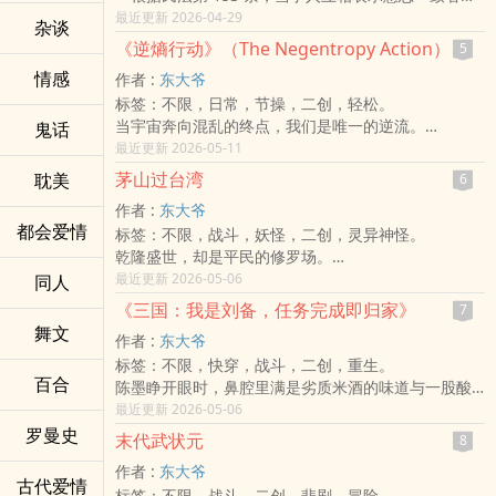
契约即为成立……」晨曦对着炸鸡店老板，一脸严肃地
最近更新 2026-04-29
杂谈
推了推眼镜。
《逆熵行动》（The Negentropy Action）
5
老板一脸茫然：「林律师，我听不懂什么意思一致，
情感
作者 :
东大爷
我只知道我现在欠全台湾五千桶炸鸡，如果真的出
标签：不限，日常，节操，二创，轻松。
货，我不只要破产，连我家的鸡都要绝种了！」
当宇宙奔向混乱的终点，我们是唯一的逆流。
鬼话
江震在后方翘着二郎腿，吸着珍珠奶茶说：「晨曦，
西元 2145 年，地球已不再是蓝色。
最近更新 2026-05-11
讲人话。老板，简单说就是你手滑，我们现在要主张
极端气候彻底摧毁了四季，人类蜷缩在巨大的穹顶之
你当时脑袋抽筋，这笔生意不算数。」
茅山过台湾
耽美
6
下，忍受着永无止境的超级热浪与酸雨。物理学家林
晨曦急了：「江律师！那叫『意思表示错误』，不是
作者 :
东大爷
零在绝望中发现，要拯救地狱般的未来，唯一的出路
脑袋抽筋！」
都会爱情
标签：不限，战斗，妖怪，二创，灵异神怪。
不在于修补当下，而在于挑战宇宙最残酷的铁律——
乾隆盛世，却是平民的修罗场。
热力学第二定律。
为了寻找失踪的师父，茅山传人郭二东怀揣一把缺角
最近更新 2026-05-06
同人
「熵增」代表着不可逆转的混乱与衰败，而「逆熵行
的桃木剑，挤进了腥臭的偷渡船。
动」则是人类最后的豪赌。林零与他的团队秘密研发
《三国：我是刘备，任务完成即归家》
7
横在他面前的，是号称「六死三留一回头」的生死黑
出能局部扭转时空热力场的「逆熵机器」，试图穿越
舞文
作者 :
东大爷
水沟。
回百年前那个气候转折点，赶在混乱吞噬世界前，为
标签：不限，快穿，战斗，二创，重生。
登陆之后，迎接他的不是遍地黄金，而是：
地球重新注入秩序。
百合
陈墨睁开眼时，鼻腔里满是劣质米酒的味道与一股酸
府城深夜凄厉的女鬼申冤、大肚山林中摄魂夺命的魔
这是一场与物理定律的博弈，也是一封写给地球的情
腐的草鞋味。
最近更新 2026-05-06
神仔、
书。
他记得前一秒自己还在历史课堂上讲述着三国的衰
罗曼史
以及原汉界线上，那古老而神秘的祖灵禁咒。
末代武状元
8
败，下一秒，一道冰冷的电子音就在脑海响起：
「唐山过台湾，过的不是海，是命；捉的不是鬼，是
作者 :
东大爷
【叮！「汉室复兴系统」已绑定。身份确认：汉景帝
人心。」
古代爱情
标签：不限，战斗，二创，悲剧，冒险。