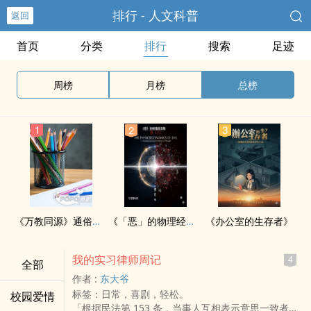
排行 - 人文科普
返回
首页
分类
排行
搜索
足迹
周榜
月榜
总榜
《万教同源》通俗简易版
《「恶」的物理经济学》简易通俗版：善的真相与恶的账单
《办公室的生存者》
我的实习律师周记
4
全部
作者 :
东大爷
标签：日常，喜剧，轻松。
校园爱情
「根据民法第 153 条，当事人互相表示意思一致者，