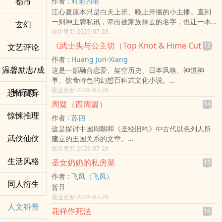
都市
作者 :
时雨的雨
超过 90% 的星际居民，正遭受着无药可医的「灵魂枯
郭东看着这群报数据的疯子，却露出了捡到宝的微
江心夏原本只是白天上班、晚上开播的小主播。直到
渴症」折磨。
笑。
一则神主牌私讯，牵出被家族抹去的名字，也让一本
直到那一天，大稻埕百年香舖的传人林默，带着绝对
玄幻
「材质脆化，重量偏差三克，三秒后疲劳断裂，距离
灰册子在镜头外悄然翻页。 他以为自己只是在整理人
最近更新 2026-07-28
嗅觉与三颗碳化的老山檀种子，穿越到了星际贫民
我 15.4 公分……」
间旧事，却不知道每一次守住名字、饭水、香火与承
窟。
当队员报出精确参数，郭东随手一挥，空气切割无视
《武士头与公主切（Top Knot & Hime Cut）》
13
文艺评论
诺，都在替信仰立下第一块根基。 当直播间的观众开
联邦科学院：「自然植物早就灭灭绝了，这是伪科
防御，瞬杀 S 级丧尸。
作者 :
Huang Jun-Xiang
始相信他，当亡者与活人都在门外等待，六界也终于
学！」
从此，末世出现了一个神话：
温馨励志/成
这是一部融合恋爱、架空历史、日本风格、神道神
注意到：有人，正在人间揭开他们的故事。
星际顶级财阀：「一股烟就想治好精神暴动？简直是
别的小队在拚命，郭东的小队在「解方程」。
事、饮食特色的幻想百科式文化小说。
新书目前有存稿，每晚八点，一天五章!
星际诈骗！」
郭东：「我真的只想摸鱼，奈何这群队友数据给得太
故事以现代日本为舞台，描写源氏、平氏、藤原氏跟
最近更新 2026-07-28
长疗愈
恐怖灵异
几天后——
准了！」
橘氏四大家族延续近千年的文化竞争。武士头的源太
帝国第一黑客抱着林默的胶囊房大腿痛哭：「大佬求
周疑（西周篇）
14
郎与公主切的平御子，在学习院的校园里，于弓道、
您了，再点一根线香，我愿意帮你骇翻整个联邦！」
惊悚推理
作者 :
苏四
流镝马、茶道、相扑、和菓子与乌龙面等传统文化之
战场退役、精神海崩溃的帝国元帅，在闻到那缕温润
这是探讨中国周朝和《圣经旧约》中古代以色列人所
间，进而展开一段跨越历史宿命的爱情恋曲。
的檀香后，暴走的基因奇迹般平息。
武侠仙侠
建立的王国关系的文章。
全书透过人物故事串联日本的神事、饮食、礼仪、武
从此，没落的第七底层区建起了古色古香的太清宫；
感谢AI的帮助，无人工智慧，就没有此书出现的可
最近更新 2026-07-28
艺、美学与历史，使读者在阅读小说的同时，也如同
银河帝国的拍卖会上，一盒手工「鹅梨帐中香」被炒
能。
翻阅一本充满故事性的日本文化百科。
生活风格
到了天价。
圣女奶奶的私房菜
15
林默：「科技的尽头是冰冷，而我，负责用一缕青
作者 :
飞凤（飞凤）
烟，点燃整个银河系。」
同人衍生
暂且
最近更新 2026-07-28
人文科普
花样作死法
16