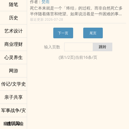
作者 :
焚雨
随笔
死亡本来就是一个「终结」的过程。而非自然死亡多
半伴随着痛苦和绝望。如果说活着是一件困难的事
历史
情，那么，或许「死亡」，是我们能够选择的。但
最近更新 2026-07-28
是，选择了死亡，那一定是有所觉悟的。这部作品想
艺术设计
表达的是，没有所谓「无痛」的死亡，如果有，除了
下一页
尾页
自然死亡外，应该为数不多吧。所以，不要轻易去
死，虽然书名很没有说服力。
商业理财
输入页数
心灵养生
(第
1
/
2
页)当前
16
条/页
网游
传记/文学史
亲子共享
军事战争/灾
难冒险
幽默/讽喻