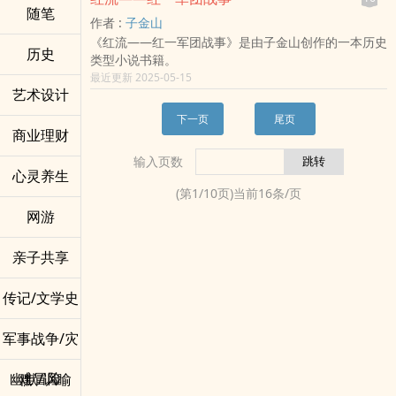
随笔
作者 :
子金山
《红流——红一军团战事》是由子金山创作的一本历史
历史
类型小说书籍。
最近更新 2025-05-15
艺术设计
下一页
尾页
商业理财
输入页数
心灵养生
(第
1
/
10
页)当前
16
条/页
网游
亲子共享
传记/文学史
军事战争/灾
难冒险
幽默/讽喻