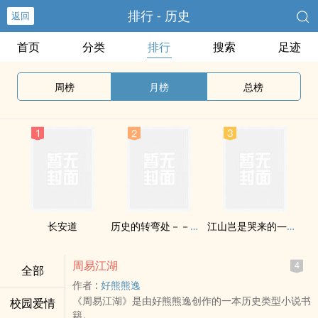
排行 - 历史
返回
首页
分类
排行
搜索
足迹
周榜
月榜
总榜
长安道
历史的转弯处－－晚清帝国回忆录
江山岂是哭来的——正说刘备
周易江湖
4
全部
作者 :
好熊熊逸
《周易江湖》是由好熊熊逸创作的一本历史类型小说书
校园爱情
籍。