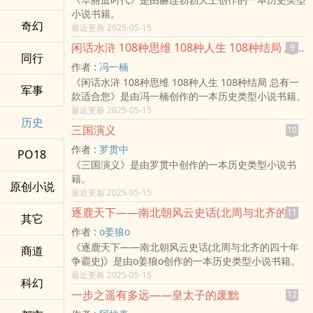
小说书籍。
奇幻
最近更新 2025-05-15
闲话水浒 108种思维 108种人生 108种结局 总有一款适合您
9
同行
作者 :
冯一楠
《闲话水浒 108种思维 108种人生 108种结局 总有一
军事
款适合您》是由冯一楠创作的一本历史类型小说书籍。
最近更新 2025-05-15
历史
三国演义
10
作者 :
罗贯中
PO18
《三国演义》是由罗贯中创作的一本历史类型小说书
籍。
原创小说
最近更新 2025-05-15
逐鹿天下——南北朝风云史话(北周与北齐的四十年争霸史)
11
其它
作者 :
o姜狼o
《逐鹿天下——南北朝风云史话(北周与北齐的四十年
商道
争霸史)》是由o姜狼o创作的一本历史类型小说书籍。
最近更新 2025-05-15
科幻
一步之遥有多远——皇太子的废黜
12