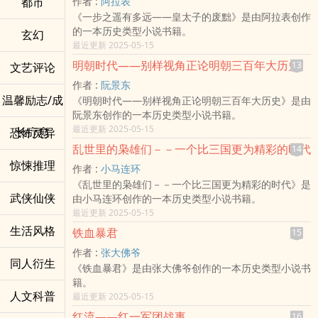
都市
作者 :
阿拉表
《一步之遥有多远——皇太子的废黜》是由阿拉表创作
的一本历史类型小说书籍。
玄幻
最近更新 2025-05-15
明朝时代——别样视角正论明朝三百年大历史
13
文艺评论
作者 :
阮景东
温馨励志/成
《明朝时代——别样视角正论明朝三百年大历史》是由
阮景东创作的一本历史类型小说书籍。
最近更新 2025-05-15
长疗愈
恐怖灵异
乱世里的枭雄们－－一个比三国更为精彩的时代
14
惊悚推理
作者 :
小马连环
《乱世里的枭雄们－－一个比三国更为精彩的时代》是
武侠仙侠
由小马连环创作的一本历史类型小说书籍。
最近更新 2025-05-15
生活风格
铁血暴君
15
作者 :
张大佛爷
同人衍生
《铁血暴君》是由张大佛爷创作的一本历史类型小说书
籍。
人文科普
最近更新 2025-05-15
红流——红一军团战事
16