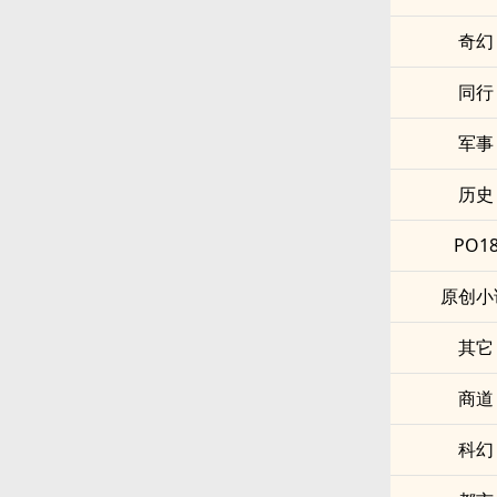
奇幻
同行
军事
历史
PO1
原创小
其它
商道
科幻