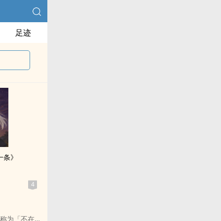
足迹
一条》
4
又称为「不在地