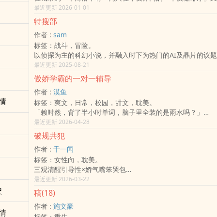
图上的咖啡厅」。这家店不收金钱，只接受一种特殊的交易：
最近更新 2026-01-01
醒时光」来交换一个「被时间掩埋的真相」。
特搜部
​​在艾利亚斯和晓清看来，每一位走出咖啡厅的客人，无论是
作者 :
sam
他们的灵魂都已经轻盈了许多。他们没有挽回过去，但他们带
标签：战斗，冒险。
的爱，学会了如何让未来的幸福，不再被阴影所遮蔽。
以侦探为主的科幻小说，并融入时下为热门的AI及晶片的议
​这间咖啡厅，就是时间长河中一个安静的、充满悲悯的中转站
篇章的故事内，并各以直述及倒述的写法来呈现，让读者可以
最近更新 2025-08-21
跟故事中的主角门一起去冒脸及探案。
傲娇学霸的一对一辅导
作者 :
漠鱼
情
标签：爽文，日常，校园，甜文，耽美。
「赖时然，背了半小时单词，脑子里全装的是雨水吗？」
高冷学霸江宴这辈子没见过英文考10分，还能在课本上画满“
最近更新 2026-04-28
物。
破规共犯
​由于英文老师的一场“托孤”，
作者 :
千一闻
赖时然被迫开启了暗无天日的补习生涯。
标签：女性向，耽美。
本想靠着“撒娇大法”征服冰山，结果冰山不仅不吃这一套，开
三观清醒引导性×娇气嘴笨哭包
他冻成冰块。，
所有人都讨厌李栩
最近更新 2026-03-22
他娇气 笨拙 任性
史
稿(18)
是无人喜欢的傻瓜
作者 :
施文豪
所以池翊生出现了
情
标签：重生。