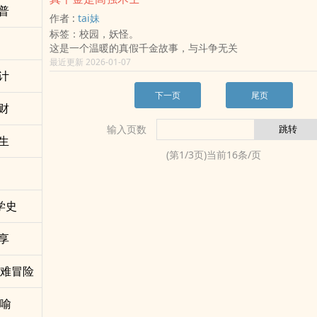
普
混乱与哀鸣，终于忍不住咆哮： 「厉霆琛，你这不是爱，你
作者 :
tai妹
毒啊！」
标签：校园，妖怪。
而总裁只是邪魅一笑，修长的手指滑过萤幕： 「女人，妳这
这是一个温暖的真假千金故事，与斗争无关
我，刚好更新了防火墙。」
最近更新 2026-01-07
计
下一页
尾页
财
输入页数
生
(第
1
/
3
页)当前
16
条/页
学史
享
灾难冒险
讽喻