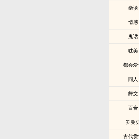
杂谈
情感
鬼话
耽美
都会爱
同人
舞文
百合
罗曼
古代爱