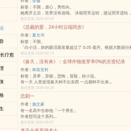
作者 :
亚穆
「虚拟空间实验室」重返沈家灭门的那一夜。
标签：不限，虐心，男性向。
​她救下了沈家最后的死士「影子」。对她而言，这具身体的
她离开之后，世界没有崩塌。 冰箱照常运转，捷运照常进站
残影，她回归，不是为了血缘的眷恋，而是基于现代职业道德
下。 只有他的时间停住了。 停在那则讯息—— 「我到公司了
最近更新 2026-04-09
案，必须被平反；真相，不能被埋没。」
年前，一份名为「意识备份授权书」的文件被签下。 那时候
《总裁的爱，24小时云端同步》
论
好玩，像买保险一样，像替未来做个备份。 没有人真的相信会
作者 :
夏允书
事故发生。 三个月后，一个自称是她弟弟的人搬进来。 他会
异
标签：不限。
的咖啡比例。 会在牛肉面里多放两块肉。 会在夜深时看着床
「白小洁，妳的眼泪蒸发量超过了 0.05 毫升。根据大数据
只有她才知道的细节。 说出只有她才说过的语气。 如果记忆
要一个强行拥抱。」
最近更新 2026-02-15
果人格能被完整重建， 如果灵魂只是资讯的排列—— 那么「
成长疗愈
在厉氏集团掌权者——厉霆琛的世界里，爱情不是心动，是精
吗？ 而「他」该如何爱一个存在于他人身体里的意识？ 《灵
《春天，没有来》：全球作物发芽率0%的灾变纪录
覆盖」。身为全球顶尖科技巨头，他将「霸道」玩出了赛博庞
部结合情感创伤与科技伦理的小说。 故事从丧失开始，却不只
理
作者 :
林策安村
开发了无孔不入的 「爱洁 App」，将女主角白小洁**的生
深入依附理论、人格同一性问题、数位永生概念与人类对「灵
标签：异界，异能，恐怖，冒险，轻小说。
白小洁，一个只想安静领薪水的普通社畜，却被迫成为了厉霆
当科技能保存记忆， 当肉身不再是唯一容器， 爱会被延续，
侠
有一天 人类发现春天种不出东西 一点都种不出来
端用户」。
这不是关于复活。 而是关于选择。 当你终于再次听见那熟悉
后续引发的事件与震荡
最近更新 2026-04-28
她想逃跑，导航系统会自动导向厉霆琛的怀抱；
会伸手拥抱， 还是转身离开？
她想打工，面试官的手机就会跳出警告：「录用此人将引发厉
格
悲剧一
并购」；
作者 :
施文豪
她想心动，智慧型手表就会大声公播：「检测到用户对非特定
生
有一名高中生称他「一个男生」
感，即刻电击处置」。
作者想写这个系列
这是一场科技垄断与贫穷意志的黑色幽默对决。
不一定
最近更新 2026-08-07
当厉霆琛为了营造一场「只有两个人」的浪漫晚餐，而不惜瘫
或许、也或许不写
电力系统、中断所有医院的通讯、引发全球股市暴跌时，白小
真千金是高强术士