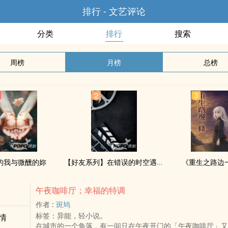
排行 - 文艺评论
分类
排行
搜索
周榜
月榜
总榜
的我与微醺的妳
【好友系列】在错误的时空遇到你
《重生之路边
午夜咖啡厅；幸福的特调
作者 :
斑鸠
标签：异能，轻小说。
情
​在城市的一个角落，有一间只在午夜开门的「午夜咖啡厅」