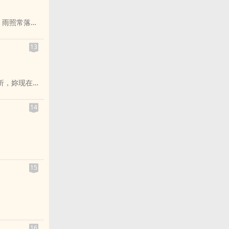
家人已是模糊的
，雨照常落
的执念：「冤
。爱你。」 三
他们只是觉得
13
用上。 直到
调出一模一样
发呆。 他知道
分析，妳现在需
可以保存， 如
她」还算死亡
准的**「数据
魂金钥》是一
14
克的高度。他
谈悲伤； 它
命彻底数位化。
魂」的想像。
琛的「唯一云
 还是被稀释？
的声音—— 你
氏集团的恶意
15
对象产生好
痪整座城市的
洁看着满城的
16