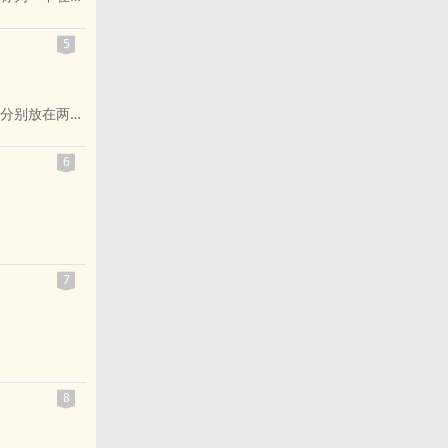
用未来的「清
5
哭泣还是沉默，
着一份被理解
题分别放在两篇
……
更深入其境地
6
笨蛋小人”的生
7
口还能直接把
8