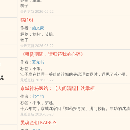
稿子
最近更新 2026-05-22
稿(16)
作者 :
施文豪
标签：妹控，节操。
稿子
最近更新 2026-05-22
《租赁期满，请归还我的心碎》
作者 :
夏允书
8
标签：不限。
江子寒在处理一桩价值连城的失恋理赔案时，遇见了苏小曼。
说
豪，他在分手后要求保险公司「彻底抹除」他对前任的所有记
最近更新 2026-03-22
小曼却受聘于前任，要把一整车的「恋爱遗物」——包括 500
京城神秘医馆：【人间清醒】沈掌柜
一罐收集了三年的争吵声波录音——强行送回给富豪。 江子
作者 :
七个猫
小曼要送达。两人在豪宅门口展开了一场关于**「记忆与垃圾
标签：不限，穿越。
论。
十六年前，京城沈家因「御药投毒案」满门抄斩。年幼的沈清
灵魂竟穿越至千年后的现代。在那里，她不再是待宰的羔羊，
最近更新 2026-03-23
静、理性的外科医生，习惯了手术刀下的精准与无菌室的纯粹
灵魂金钥 KAIROS
一场意外让她带着现代的医学记忆、一副琉璃近视眼镜，以及