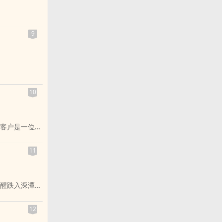
9
10
客户是一位富
忆。然而，苏
 封手写信和
11
寒要销毁，苏
」**的辩
醒跌入深潭，
而是一名冷
。二十年后，
12
脑中隐藏的