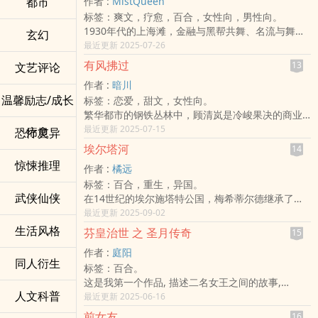
都市
作者 :
MistQueen
《全面通缉》（已发布）
白天，她是严厉得令她腿软的长官，用军纪锁住
续作《冬尽晴默》已上线。
不是被碎念，就是被按着帮按摩（还没收费那
标签：爽文，疗愈，百合，女性向，男性向。
《恶作剧》（已发布）
她；夜晚，她则化身为炙热而霸道的恋人，在禁闭
感谢所有点进来阅读的读者，好人一生平安。
种）；
1930年代的上海滩，金融与黑帮共舞、名流与舞女
《偿还》敏若人现代AU（已发布）
玄幻
的办公室里对她进行充满‎‍情‍‎欲‎的『惩罚』。
学姊嘴上说讨厌她，结果行为像在追人。
争辉。
最近更新 2025-07-26
每部极短篇的名字都会在章回标题以书名号标示。
「她是照亮我黑暗中唯一的一束光，是我在荒芜世
她说她是来讨个公道，手却不小心牵住了。
她是权势滔天的白家女王，一双高跟鞋踏遍风云十
因为写作时期跨度很大，有些很久之前的旧作，虽
界里的小向日葵。我不能，也不敢让她离开。我必
有风拂过
13
文艺评论
吵架、误会、心动、吃醋，一路打打闹闹，
里洋场。
然很稚嫩很多瑕疵，但我个人回顾时还是觉得蛮有
须用我的权威锁住她，用我的温柔宠坏她，这样她
到后来才发现——她们早就成了彼此最放不下的那
作者 :
暗川
在无数人敬畏与讨好之下，她早已将所有人踩在脚
意思的，所以会校稿后放上来。
才知道，除了我，没有人能给她真正的安全感。」
温馨励志/成长
个人。
标签：恋爱，甜文，女性向。
下——
不过并不会大修，只会修正一些明显错误或落伍的
「我的小向日葵，都玩出火了就想走，怎么行
一场误会，一段情书，一个爱到骨子里的故事。
繁华都市的钢铁丛林中，顾清岚是冷峻果决的商业
直到命运与欲望把她困进密室里，轮流成为支配者
事项，保留当时青涩的自己。
呢？」
从学姐学妹到恋人，从针锋相对到深情以待。
总裁，她的世界被工作填满。程砚秋则是沉静如水
最近更新 2025-07-15
与被支配者。
疗愈
恐怖灵异
或许你是从我比较近期的作品看过来的，看到旧作
在最青春的日子里，她们学会爱，也学会成为更好
的社区警官，她的平凡日常里有风拂过湖面的平
忠诚的贴身下人、贪婪的警界权臣、狼狈求饶的黑
时可能会不适应或不喜欢，我会在每部的开头篇章
埃尔塔河
14
的自己。
和。
帮大哥、浮沉于主奴、羞辱、共犯、欲望、救赎的
放上简介和写作年份，可以先看简介，再决定要不
惊悚推理
作者 :
橘远
(贴心小叮咛:本作品有几处火花四射的场面(p≧w≦q),
一次活动的邂逅，将两个看似毫无交集的世界悄然
夹缝。
要阅读该部作品。
甜度足够让宝宝们心跳加速,请适龄阅览(●'◡'●))
标签：百合，重生，异国。
连接。顾清岚被程砚秋的温和与笃定吸引，那些看
每个人都在上海这座城市里扮演着自己的「角
之前发布过的《贩卖记忆》，虽然超过二万字，但
武侠仙侠
在14世纪的埃尔施塔特公国，梅希蒂尔德继承了父
似平淡的举动却轻轻撩动她压抑已久的情绪。
色」，但没有人能永远是赢家。
超出不多，所以也被我归到这边来了。
亲的领地，而她的叔叔海因里希担任摄政。
最近更新 2025-09-02
程砚秋，则在与顾清岚的每一次交谈中，逐渐发现
身份可以逆转，规矩可以打破，权力、尊严、欲望
埃尔施塔特家族的城堡坐落在埃尔塔河的转弯处，
这位冷静总裁心底柔软的一面。
生活风格
和羞耻，
芬皇治世 之 圣月传奇
15
在这幽闭的城堡当中，公主的生命似乎面临着威
这是一个关于治愈的故事，是冷与暖的交融，是两
全都不过是一场无尽的游戏——
作者 :
庭阳
胁。她唯一能够信任的只有自己的家庭教师艾尔
个独立灵魂在都市之中找到彼此的温柔归宿。
轮到你成王还是成奴，全看谁的手段、谁的心肠、
同人衍生
标签：百合。
丝：这位女性在关系上与她是师生，在年龄上是姐
每天 10 点准时更新！如果留言够热情，晚上 6 点就
谁的秘密更深。
这是我第一个作品, 描述二名女王之间的故事,
妹，但在实际上，如母亲一般守护着她。
加更！来吧，让我们看看今天能不能解锁双更！
这是一部权力与人性、残酷与温柔、规矩与疯狂交
人文科普
对朝廷内的争斗仍显青涩, 会加以编修, 依旧
最近更新 2025-06-16
艾尔丝出身女修院，教导年轻的郡主拉丁文法和管
三月一号 --三十号晚上六点加更。
织的时代大戏。
有打斗的场景,希望大家会喜欢 !
理事务。在这所与世隔绝的城堡当中，她们是彼此
X，Threads，blog:
「主」与「奴」，从来都没有固定的位置。
前女友
16