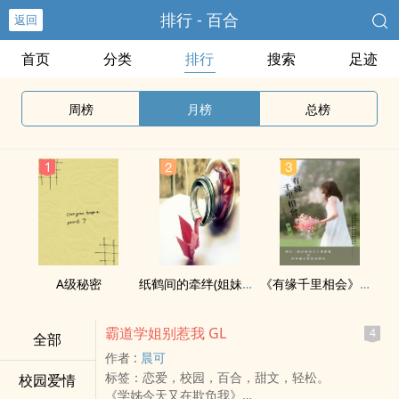
排行 - 百合
返回
首页
分类
排行
搜索
足迹
周榜
月榜
总榜
A级秘密
纸鹤间的牵绊(姐妹文 GL)
《有缘千里相会》（GL）
霸道学姐别惹我 GL
4
全部
作者 :
晨可
标签：恋爱，校园，百合，甜文，轻松。
校园爱情
《学姊今天又在欺负我》