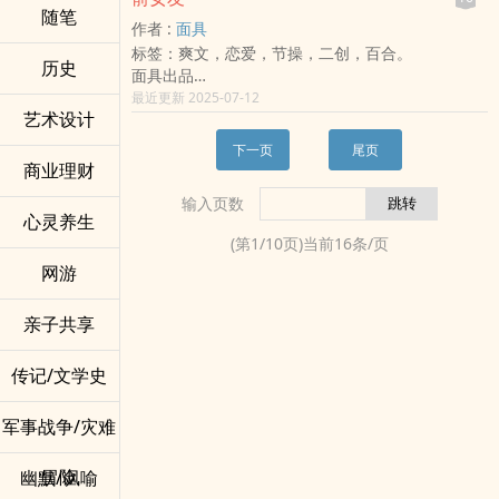
感谢大家 !
唯一的依靠。
随笔
/@shaded_brook
作者 :
面具
封面自制, 如有侵权, 请告知 !
/shaded_brook
标签：爽文，恋爱，节操，二创，百合。
/
历史
面具出品
凉薇同人限制级短篇作品
最近更新 2025-07-12
艺术设计
－－－
杜蔷薇在一场画展中巧遇分手了五年的前女友－凉
下一页
尾页
冰。蔷薇对凉冰当年的不告而别怀恨在心，但对凉
商业理财
冰的思念与情意也从未忘却。五年后再相遇，蔷薇
输入页数
控制不住压抑已久的爱欲，重逢第一晚，两人就激
心灵养生
情相拥，旧情复燃，后来凉冰才揭开了当年离开的
(第
1
/
10
页)当前
16
条/页
真相，她的真实身份......
网游
－－－
同人文阅读须知：
１.此篇故事为超神学院＋雄兵连的凉薇同人限制级
亲子共享
小说，故事背景为架空世界观，跟原动画剧情没有
直接关联。
传记/文学史
２.此篇故事的主角是凉冰跟蔷薇，也会出现部分原
动画的角色。此篇的角色跟原动画的人物设定出入
军事战争/灾难
很大，无法接受者请勿观看。
３.最后，有你们的支持与欣赏，作者我感激不尽。
冒险
幽默/讽喻