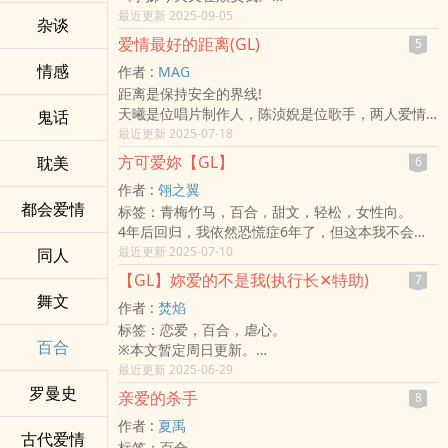
『她只是帮室友递封情书，怎么突然多了一个学姊
最近更新 2025-09-05
杂谈
当天灾？』/(ㄒoㄒ)/~~
爱情最好的距离(GL)
5
苏以晴十八岁～
情感
作者 :
MAG
从小爸妈不在，被舅舅舅妈养大。
距离是保持安全的界线!
听起来像不错对吧？
天曦是位唱片制作人，陈浈婗是位歌手，两人爱情
鬼话
错，她过的根本是免费女佣人生。
的距离该怎样拿捏?
最近更新 2025-07-18
唯一争气的，就是考上了大学，
这故事之前在其他网站连载过，因为某些原故暂停
她打算靠奖学金念书、靠打工过生活。
方可爱妳【GL】
耽美
6
在 x网 发稿，又怕文章遗失所以改登在此，若有读
人生目标简单：毕业、存钱、离苦海。
作者 :
翎之翼
过拙作请勿意外。另外，某些段落有些小修改但并
结果呢？╮(╯▽╰)╭
都会爱情
标签：青梅竹马，百合，甜文，轻松，女性向。
不影响原文，只是为了使文字更精确罢了。
《一封情书，换来一身腥，人生秒变『延禧攻略』
4年后回归，我依然恐慌症6年了，但这本我不会
番外篇。》
弃。
最近更新 2025-07-10
同人
情书是室友写的，暧昧却扣她头上，最惨的是…
嘘，还记得吗？
还被传说中气场大到蚊子经过都自燃的唐絮凝学姐
【GL】妳爱的不是我(执行长✕特助)
7
妳说过，要一起快乐。
盯上～━((*′д｀)爻(′д｀*))━!!!!
舞文
作者 :
焚焰
单恋20年的杨懿丹为了初恋回国，知晓初恋的伤
本来是代跑，怎么变代罪羔羊了？？？
标签：恋爱，百合，虐心。
痛，陪伴、照顾，为得只是她最初那般灿烂的微
呃…现在连帮人传情都得买旅平险了是不是？
百合
※本文暂定周日更新。
笑。
唐絮凝是谁？
傲娇执行长×万能特助（全文完，HE）
最近更新 2025-06-29
方郁琴想忘却所有一切，成天待在酒吧里，为的只
长得像校花，狠起来像反派。
文案：
罗曼史
是想藉酒消愁。
她家有钱得像台湾的迪士尼公主，是王子都要看她
亲爱的杀手
8
智商一百八的天才少女，十五岁从麻省理工学院毕
在那一天，她们重逢，拥抱了彼此。
的脸色排队。
作者 :
夏禹
业，随即创立科技公司，一年后挤身成为亿万富
2022新作，自制书封
坏脾气、爱翘课、恋爱记录多到图书馆都想给她开
古代爱情
标签：百合。