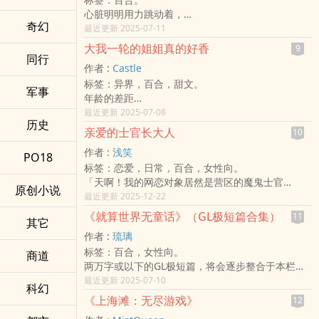
翁。
欲参加比赛所以删掉重新上传，喜欢的人欢迎重新
一柜。
心脏明明用力跳动着，
这是替身的故事。
订阅
情场经验丰富，却从不留人过夜——
奇幻
为什么始终感受不到该有的温度......
最近更新 2025-07-11
一个我爱妳，妳却爱着别人的虐文。
因为没有谁能在她的床上睡得过她的心机。
当杀人不眨眼的恶魔，
也是执行长与特助的秘密恋爱。
大我一轮的姐姐真的好香
有人说她不好惹，她笑了——
9
遇上温柔的老师。
同行
书封感谢笔恩、不鱼、寂凛、子乔、青阳制作。
不好惹？你是活着回来才敢这么说。
作者 :
Castle
「我不需要任何人担心，尤其是妳。」
现在书封为不鱼制作。
全校都知道她是风云人物，
标签：异界，百合，甜文。
训练有素的杀手白安竹，总是对身边的人事物保持
荣登142期2022／3／10号电子报。
军事
除了风大了点、云黑了点，脾气再加点辣椒，ε=( o
年龄的差距
警戒，
◕‿◕焚焰的IG
｀ω′)ノ
身份的距离
最近更新 2025-07-08
从不让任何人靠近。
其他都挺好（大概）。
历史
经济的落差
却在一次重伤后，被刚好路过的班导师向慕青撞
亲爱的士官长大人
10
而苏以晴？
年上对年下的不安感
见，
穷得像小说前几章的主角，命苦但骨头硬。
作者 :
浅笑
年下对年上的自卑感
PO18
「听好了，妳是老师，我是学生，仅此而已。」
书念得多，话说得少，心事也藏得多。
标签：恋爱，日常，百合，女性向。
但最后
「离开这所学校，我们就什么都不是了。」
运动神经不错，感情神经却慢得像旧电脑——
「天啊！我的网恋对象居然是营区的魔鬼士官
感性胜于理性
白安竹本以为，自己和班导师，如同过去的所有关
原创小说
别人撩她撩到冒烟，她还在帮人收桌子。
长！」
最近更新 2025-12-22
这姐姐太香了
系一样，
-------
新兵林语晞入伍前，曾与网路恋人『海风』相爱一
先上了再说
短暂且无谓。
《就算世界无童话》（GL极短篇合集）
11
苏以晴本来真的很想躲，尽量不出现在唐絮凝视线
其它
年，疯狂抱怨她的『主管』是个冷酷无情的女魔
看着男友殉职，向慕青再也承受不住再一次离别，
范围内～
作者 :
琉璃
头。然而，命运开了一个极致的玩笑——她疯狂吐
怎么能够眼睁睁看着自己的学生步上男友的后尘。
她不是胆小，只是太穷，没本钱惹风头。
标签：百合，女性向。
槽的对象，竟是她网路那头宠溺、温柔到能让她卸
商道
怀着拯救学生的心情走向白安竹，
能不对话就不对话，能不对眼就不对眼，连喝水都
两万字或以下的GL极短篇，将会逐步整合于本栏目
下所有防备的许亦棠士官长。
这一次交会，却像不可抗的地心引力，
选最远的饮水机。
发布。
最近更新 2025-07-10
那个『紫色恐怖』的女魔头，跟温柔的『海风』完
吸住向慕青和白安竹，
科幻
结果命运偏偏让她，每天像小老鼠撞进猫的地盘～
极短篇包括：
全成了大大的反比！
谁都逃不掉。
《上海滩：无尽游戏》
12
Σ(っ °Д °っ
《贩卖记忆》（已发布）
从此，两人的关系在铁血的军营中变得极度禁忌。
------
每天不是被冷眼，就是被逼陪吃饭；