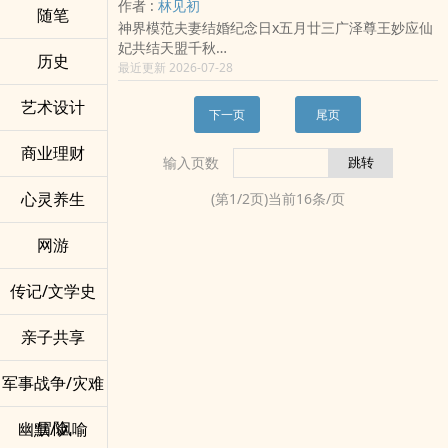
✓ 如何用美容丹反向追踪仇家
作者 :
林见初
随笔
刀与夜。 而在这一切之后，一支不能入皇谱、不能
这是一场仙界售后司主与清冷战神的甜宠重逢。
✓ 把本命剑锻造成指甲钳的十大好处
神界模范夫妻结婚纪念日x五月廿三广泽尊王妙应仙
入明卷、也不能入袁氏的血脉，被悄然封进阴卷深
也是一段被抹去三百年，仍然重新开花的旧缘。
✓ 论道大会摸鱼睡觉的三十六种姿势
妃共结天盟千秋
处。 五十年后，易水台立，黑笺现世。 再后来，无
他等的不是三百年。
历史
**读者评论预览**：
世人皆知广泽尊王高高在上，冷漠无情，守着那凤
最近更新 2026-07-28
相天魔临世，照心大劫将至。 世人才知道，暗刃若
是她每一次重新选择他的瞬间。
「表面：师傅好贱我好爱 实际：糖里藏刀呜呜呜」
山寺万年不朝。
要存在，便必须先被制约。 北辰不动，天狼承诏。
「每次爆衣都是不同部位，作者是懂福利的（竖拇
艺术设计
却无人知，他在山后的桃林里，为了一个叫依娘的
明灯照夜，寒刀叩命。
下一页
尾页
指）」
姑娘，雕了万年的木像，洗了万年的汗巾。
同步更新于：/story/217453/易水传-天狼诏
他是众神敬畏的神王，她是规则之外的漏洞。
商业理财
输入页数
当天道欲降灾劫，当三界之外的阴影窥伺。 尊王提
剑，一身玄袍猎猎，站在她面前，笑得干净如初：
心灵养生
(第
1
/
2
页)当前
16
条/页
「夫人，今日糖葫芦买了两串，老伯说，买一送
一。」 ——这漫天神佛，都不及你给我煮的那碗笋
网游
干焖饭。
#情有独钟#天作之合#神话传说#救赎#深情男主
本文为免费福利文，全文已完结，请放心入坑！
传记/文学史
即日起每早5：00相约凤山寺
亲子共享
军事战争/灾难
冒险
幽默/讽喻