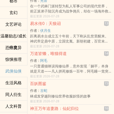
都市
作者 :
光音
她一向不信天命，只信真心。
**章节亮点**：
在一个武林门派转型为私人军事公司的现代世界，
姻缘能修就修，修不好就拆。
- 爆衣修炼法：从腰带到发带都要暗藏爆裂符的「防
前正派弟子陆沉舟成为战争佣兵，却在一场海外救
直到某日，三界第一战神谢无寂带着一卷残破姻缘
玄幻
身技巧」
援任务中揭开二十年前的江湖阴谋，并被迫面对一
最近更新 2026-07-28
簿登门，冷声要求解除姻缘。
- 美食诱捕术：论如何用麻辣兔头驯服千年剑灵
个问题：当侠义被写进合约，江湖还剩下什么？
云棠翻开一看，却发现他的仙侣名字早已被人抹
- 反向碰瓷学：被追杀时要主动摔进对方怀里喊非礼
易水传0：天狼诏
13
文艺评论
去。
- 合籍逃生舱：双修秘法竟是最强跑路神器？（无18
作者 :
伏月生
更诡异的是，那片空白处，正在一笔一画浮现出她
禁纯能量融合版）
温馨励志/成长
距离易水台成立五十年前，天下刚从乱世里醒来。
自己的名字。
**角色语录**：
神武帝定鼎中原，立国玄胤。新朝初建，百官未
她本以为这只是一起离奇的退婚案，却在调查中发
「小鹿啊，知道为什么修真界的老怪物都爱穿白衣
稳，旧朝余孽未清，王族、勋贵、边军与降臣各怀
最近更新 2026-07-28
疗愈
恐怖灵异
现，谢无寂看她的眼神不像初见，而像久别重逢。
服吗？」白无常拎着滴血的剑微笑，「这样溅了
鬼胎。白日里，明诏入堂，玄廷尉奉法问罪；黑夜
她怕冷，他便改了整座仙山的风向。
万道皆懒，唯猫得道
血，别人会以为是泼墨山水画呢。」
14
里，却有些罪不能入卷，有些人不能明审，有些真
她说药苦，他把仙丹炼成桂花糕味。
「我现在听到『教学现场』四个字就屁股疼。」林
惊悚推理
作者 :
阿毛
相一旦公诸朝堂，便足以动摇国本。 那个时代，天
她不信爱，他也不逼她信，只是陪她看尽三界破碎
小鹿揉着摔青的膝盖冷笑，「上次您这么说的时
一只普通猫咪误闯修仙界，意外发现「躺平」本身
衡司尚未有易水台。 黑笺未出，十判未立。 于是神
又重圆的姻缘。
候，把我踹进了合欢宗的温泉池！」
武侠仙侠
就是天道——凡人拼死修炼一百年，阿毛睡一觉突
武帝成立玄阴监，亲落黑诏，召出新朝第一把不入
后来云棠才知道，三百年前，她曾亲手改写天命，
**作品标签**：
破。
最近更新 2026-07-28
明史的黑刀。 其人名为——袁北宸。 后世不录其
也亲手抹去了自己与谢无寂的姻缘。
#修真界清流（物理） #师徒互坑日常 #爆衣的一百
官，只称——天狼侯。 黑诏初落，天狼入夜。袁北
生活风格
而他记得一切，却因天规惩罚，不能告诉她真相。
百妖图鉴
15
种姿势 #他逃他追他们都插翅难飞
宸奉命诛逆、夺帐、断王族阴谋，替玄胤走那些明
当无情命核开始偷走仙侣之间的共情，天命逼他们
---
作者 :
古蛇
法暂不可至的夜路。可黑刀一旦出鞘，谁来确定它
再次分离，谢无寂仍想替她承担所有代价。
同人衍生
**编辑推荐**：
林成发穿越到修仙世界收服妖怪的故事
斩的是罪，而不是皇帝的私怨？ 中宫虞明月，是开
可这一次，云棠不愿再忘了他。
当《修仙世界》遇上《银魂》，在刀光剑影的修真
最近更新 2026-07-28
国帝阙上最清冷的一轮明月。 玄廷尉卿李观微，是
她握住他的手，当着三界改写命簿：
世界谱写荒诞爆笑的生存哲学。每章附赠「肮脏小
人文科普
明法未绝前，仍敢提灯照向黑诏的人。 一边是新朝
神王万年追妻路：仙妃归位
「天命不是命令，爱也不是枷锁。」
16
课堂」教学彩蛋：
不得不藏起来的血与罪，一边是皇权不得不召出的
「从今日起，三界姻缘，由相爱之人自己选。」