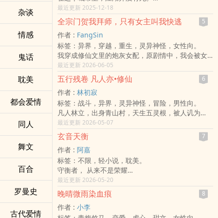
它只是换了个姿态，穿着西装、背着笔电，坐在会
最近更新 2025-12-18
杂谈
议室里谈生死。
全宗门贺我拜师，只有女主叫我快逃
5
有时它出现在格斗比赛的直播间，有时藏在地铁里
情感
作者 :
FangSin
一个老人平淡的呼吸间。
标签：异界，穿越，重生，灵异神怪，女性向。
而传说——总是从误会开始的。
我穿成修仙文里的炮灰女配，原剧情中，我会被女
鬼话
传说说，有个男人。
主夺走灵根、剖出金丹，最后沦为她飞升路上的垫
最近更新 2026-06-05
他没有门派、没有弟子，也没上过「宗师榜」。
脚石。
他不收徒、不授艺、不接受采访。
五行残卷 凡人亦•修仙
耽美
6
所以重来一世，我抢先一步拜入全宗门最强的寒微
只是每天早上开门、泡茶、扫地、关门。
作者 :
林初寂
真人门下，成了人人羡慕的亲传弟子。
但江湖里所有人都知道——
都会爱情
标签：战斗，异界，灵异神怪，冒险，男性向。
那一日，宗门钟声响了三遍。
他曾经是最强的。
凡人林立，出身青山村，天生五灵根，被人讥为
长老贺我，弟子羡我，连师尊都亲手将亲传玉牌递
有人说他一眼看破生死；
「杂灵废体」。
最近更新 2026-05-07
同人
到我掌心。
有人说他一掌断云开雾；
为了糊口，他入云来武院当杂役，只求一口饭吃。
所有人都说，我一步登天，从此命运改写。
也有人说，他什么都不会，只是运气太好。
玄音天衡
7
一场山匪之乱，让他结识了一位身负重伤的老人
只有原书女主沈昭昭站在人群后，脸色惨白，偷偷
没人能证明什么。
舞文
作者 :
阿嘉
——叶天河。
在掌心写下两个字：
因为那个叫「沈平」的男人，
标签：不限，轻小说，耽美。
老人临终前留下残破功法《五行决》，
快逃。
早已退隐多年，
百合
守衡者， 从来不是荣耀
从此，林立的人生不再属于凡尘。
我这才知道，所谓亲传弟子，根本不是机缘。
只留下无数版本的传说和一个看似平凡的背影。
不得介入因果
最近更新 2026-05-20
他无师、无灵脉、无天命，
而是祭品名额。
而这个故事——
不得因私欲动摇秩序
罗曼史
却以凡骨之躯，一步一步踏上修仙之途。
前十二位亲传弟子，全都死在了凌霜峰后山。
要从另一个人说起。
晚晴微雨染血痕
8
违者反噬．
——修仙，不为长生，只为问心。
而我，是第十三盏魂灯。
那年，林问二十七岁，
作者 :
小李
千年前，天朦凋零
他还在为一场地方武术比赛的报名表发愁。
古代爱情
标签：青梅竹马，恋爱，虐心，甜文，女性向。