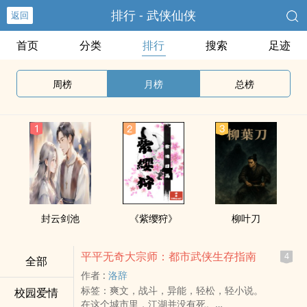
排行 - 武侠仙侠
返回
首页
分类
排行
搜索
足迹
周榜
月榜
总榜
封云剑池
《紫缨狩》
柳叶刀
平平无奇大宗师：都市武侠生存指南
4
全部
作者 :
洛辞
标签：爽文，战斗，异能，轻松，轻小说。
校园爱情
在这个城市里，江湖并没有死。