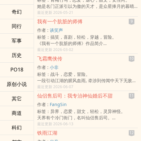
千年后，羽衡成其名
他想成名、想闯进那个被传说点燃的世界。
​她是名门正派引以为傲的天才，是众星捧月的暮晴
衡族执念、魔域寒苦、地辕崛起、玄曜重建
却没想到，
奇幻
雨。
最近更新 2026-05-21
四族纷争的背后，真正的敌人从来不是彼此．
自己终有一天，也会走进那个「平凡」的神话里。
一柄长剑，一场微雨。
而是失衡．
我有一个肮脏的师傅
9
当她以为自己正仗剑守护正义时，却不知命运早已
同行
这一场千年棋局．
作者 :
谈笑声
在暗处，为她写好了最残酷的剧本。
也是一场关于「责任是否值得承担」的提问．
标签：搞笑，喜剧，轻松，穿越，冒险。
​江湖路远，真相如雨，避无可避。
当世界终于赢来和平
军事
《我有一个肮脏的师傅》作品简介
守衡者，能否为自己而活．
**封面文案**：
最近更新 2026-03-02
历史
「师父，您裤子沾到蜂蜜了！」
飞霜鹰侠传
10
「嘘，这是为师特制的诱熊装置——」
作者 :
小非
修真界最没下限的生存指南，与最不可告人的师徒
PO18
标签：战斗，恋爱，冒险。
羁绊，现在开课！
一段引动江湖的腥风血雨, 牵涉到传闻中天下无敌的
**书籍梗概**：
原创小说
神功秘笈, 正义侠客 .神秘书生. 与邪派女子之间的复
最近更新 2026-06-07
现代青年林小鹿穿越修真界第一天，就被自称「跑
杂牵扯, 背后竟是一桩惊天阴谋!
路白」的奇葩修士强行收徒。这位白衣胜雪容貌出
仙侣售后司：我专治神仙婚后不甜
11
其它
尘的师傅，行事作风却堪称修真界泥石流——往徒
作者 :
FangSin
弟身上抹蜂蜜诱熊、在降妖途中兜售对手裤腰带、
标签：异界，恋爱，甜文，轻松，灵异神怪。
商道
甚至把本命法宝炼成平底锅形态！
天界有个冷门衙门，名叫仙侣售后司。
当林小鹿发现师傅每次坑徒弟都暗藏深意，当诡笑
别人负责牵红线，云棠负责收拾烂姻缘。
最近更新 2026-06-13
的白无常袖中总滑落半块染血玉佩，这场看似胡闹
科幻
冷战三百年的仙侣、成亲当日就要和离的神君、表
的修行之旅，逐渐揭开千年前仙魔大战的惊天秘
铁雨江湖
12
面恩爱实则互相折磨的模范夫妻，全都归她管。
辛......