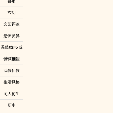
都市
玄幻
文艺评论
恐怖灵异
温馨励志/成
长疗愈
惊悚推理
武侠仙侠
生活风格
同人衍生
历史