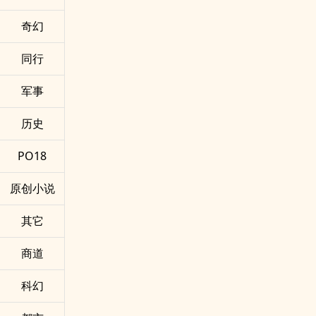
奇幻
同行
军事
历史
PO18
原创小说
其它
商道
科幻