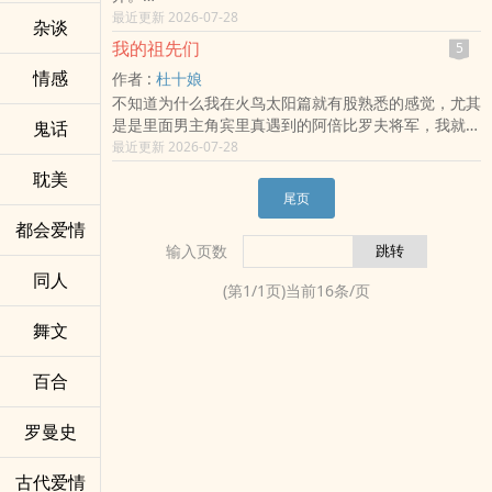
其实目的是想要合并成一本书，让大家可以收藏，然后
最近更新 2026-07-28
杂谈
我自己帐号的版面也比较好呈现管理。
我的祖先们
5
(我的后台已经有70几本书了，全部放出来，很难让读
情感
作者 :
杜十娘
者选读，于是就计划进行主题整并)
不知道为什么我在火鸟太阳篇就有股熟悉的感觉，尤其
同一时间2026上半年的邀稿活动，同步进行！
是是里面男主角宾里真遇到的阿倍比罗夫将军，我就有
鬼话
**活动书籍页面连结**
一个熟悉的感觉，仿佛是我的男祖先哈鲁曼.辛格.黄品
最近更新 2026-07-28
《POPO作家们笔下书名诞生的故事(2026上半年)》
禛祂在跟我说：「阿倍比罗夫将军是我的养父，是我十
耽美
三岁当佣兵的时候，在军营里画春宫图时，他欣赏绘画
尾页
才艺，就给我一份红豆麻糬，并且收我为养子，还推荐
都会爱情
我到宫廷当画家。」
输入页数
同人
(第
1
/
1
页)当前
16
条/页
舞文
百合
罗曼史
古代爱情