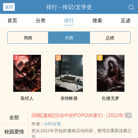
排行 - 传记/文学史
返回
首页
分类
排行
搜索
足迹
周榜
月榜
总榜
取经人
亲情帐册
红楼无梦
回顾[邀稿]活动中的POPO作家们（2022年开始）
4
全部
作者 :
小叶白笔
把从2022年开始的邀稿活动内容，整理后重新连载公
校园爱情
开。