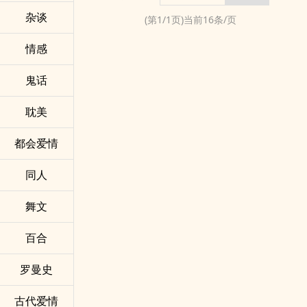
杂谈
(第
1
/
1
页)当前
16
条/页
情感
鬼话
耽美
都会爱情
同人
舞文
百合
罗曼史
古代爱情