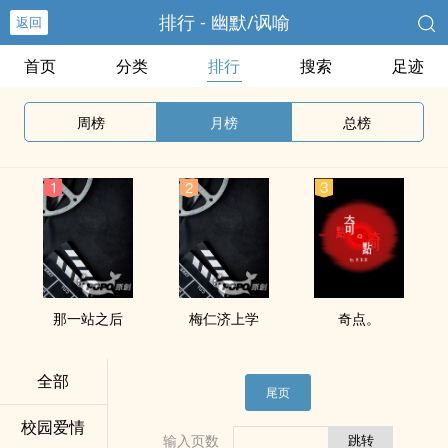
排行 - 幽默/讽喻
返回
首页
分类
排行
搜索
足迹
周榜
月榜
总榜
那一站之后
梅仁济上学
奇点。
全部
尾页
校园爱情
输入页数